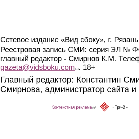
Сетевое издание «Вид сбоку», г. Рязан
ЭЛ № ФС
Реестровая запись СМИ: серия
главный редактор - Смирнов К.М. Телефо
gazeta@vidsboku.com
(link sends e-mail)
. 18+
Главный редактор: Константин См
Смирнова, администратор сайта и 
Контекстная реклама
(link is external)
«Три-В»