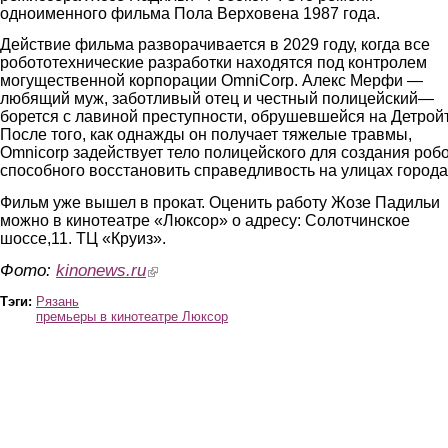
одноименного фильма Пола Верховена 1987 года.
Действие фильма разворачивается в 2029 году, когда все
робототехнические разработки находятся под контролем
могущественной корпорации OmniCorp. Алекс Мерфи —
любящий муж, заботливый отец и честный полицейский—
борется с лавиной преступности, обрушевшейся на Детройт
После того, как однажды он получает тяжелые травмы,
Omnicorp задействует тело полицейского для создания робо
способного восстановить справедливость на улицах города
Фильм уже вышел в прокат. Оценить работу Жозе Падильи
можно в кинотеатре «Люксор» о адресу: Солотчинское
шоссе,11. ТЦ «Круиз».
Фото:
kinonews.ru
(link is external)
Тэги:
Рязань
премьеры в кинотеатре Люксор