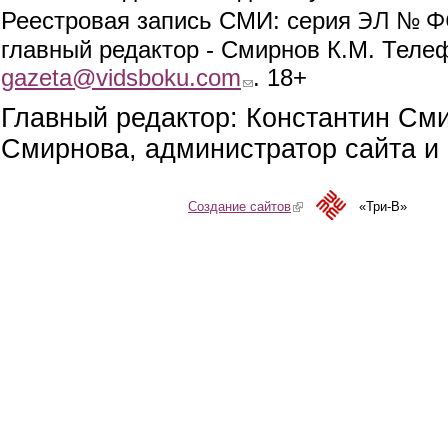
ЭЛ № ФС
Реестровая запись СМИ: серия
главный редактор - Смирнов К.М. Телефо
gazeta@vidsboku.com
(link sends e-mail)
. 18+
Главный редактор: Константин См
Смирнова, администратор сайта и 
Создание сайтов
(link is external)
«Три-В»