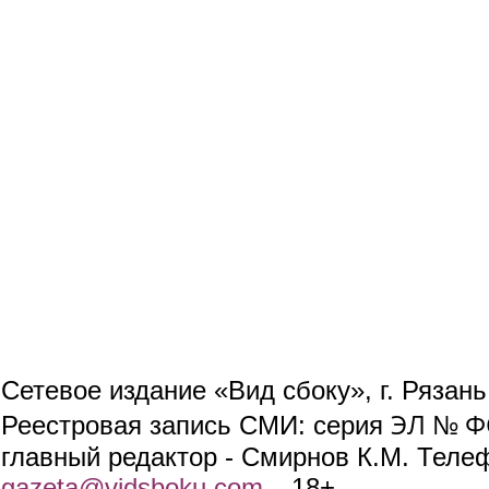
Сетевое издание «Вид сбоку», г. Рязан
ЭЛ № ФС
Реестровая запись СМИ: серия
главный редактор - Смирнов К.М. Телефо
gazeta@vidsboku.com
(link sends e-mail)
. 18+