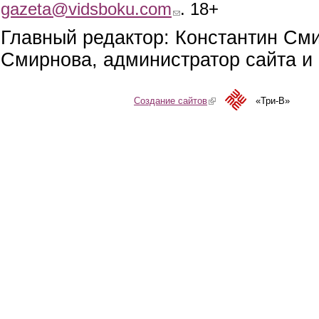
gazeta@vidsboku.com
(link sends e-mail)
. 18+
Главный редактор: Константин См
Смирнова, администратор сайта и 
Создание сайтов
(link is external)
«Три-В»