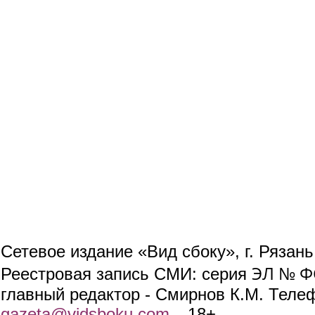
Сетевое издание «Вид сбоку», г. Рязан
ЭЛ № ФС
Реестровая запись СМИ: серия
главный редактор - Смирнов К.М. Телефо
gazeta@vidsboku.com
(link sends e-mail)
. 18+