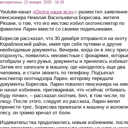
воскресенье, 12 января, 2020 - 16:20
Youtube-канал
«Охота наше все»
(link is external)
разместил заявление
пенсионера Николая Васильевича Борисова, жителя
Рязани, о том, что его жестоко избил охотинспектор по
фамилии Ларин вместе со своими подельниками.
Борисов рассказал, что 30 декабря отправился на охоту
Кораблинский район, имея при себе путевки и другие
необходимые документы. Вечером, когда он в лесу прис
отдохнуть, появились неизвестные с фонарями, которы
отобрали у него ружье, документы и принялись избиват
Затем его запихали в машину, где находилось еще два
человека, и стали звонить по телефону. Подъехал
инспектор охотнадзора Ларин, которому передали
документы Борисова. Ларин повалил пенсионера на зе
и начал избиение, приговаривая, что «сейчас отбивать
буду почки», – рассказал охотник, бил, в том числе, по
лицу. После этого, следует из рассказа, Ларин велел
принести трос, Борисова привязали к машину и волокли
лесу, он громко кричал от боли.
Издевательства продолжились новым избиением, посл