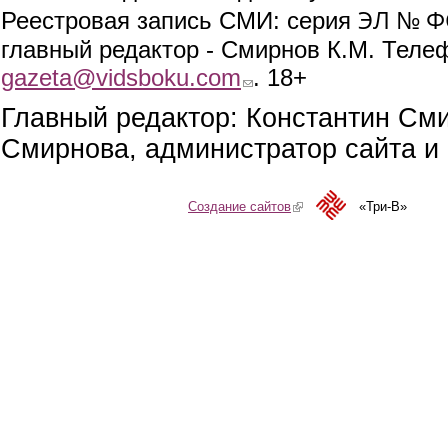
ЭЛ № ФС
Реестровая запись СМИ: серия
главный редактор - Смирнов К.М. Телефо
gazeta@vidsboku.com
(link sends e-mail)
. 18+
Главный редактор: Константин См
Смирнова, администратор сайта и 
Создание сайтов
(link is external)
«Три-В»