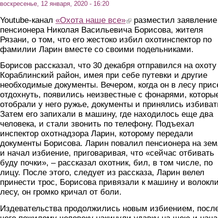
воскресенье, 12 января, 2020 - 16:20
Youtube-канал
«Охота наше все»
(link is external)
разместил заявление
пенсионера Николая Васильевича Борисова, жителя
Рязани, о том, что его жестоко избил охотинспектор по
фамилии Ларин вместе со своими подельниками.
Борисов рассказал, что 30 декабря отправился на охоту
Кораблинский район, имея при себе путевки и другие
необходимые документы. Вечером, когда он в лесу прис
отдохнуть, появились неизвестные с фонарями, которы
отобрали у него ружье, документы и принялись избиват
Затем его запихали в машину, где находилось еще два
человека, и стали звонить по телефону. Подъехал
инспектор охотнадзора Ларин, которому передали
документы Борисова. Ларин повалил пенсионера на зе
и начал избиение, приговаривая, что «сейчас отбивать
буду почки», – рассказал охотник, бил, в том числе, по
лицу. После этого, следует из рассказа, Ларин велел
принести трос, Борисова привязали к машину и волокли
лесу, он громко кричал от боли.
Издевательства продолжились новым избиением, посл