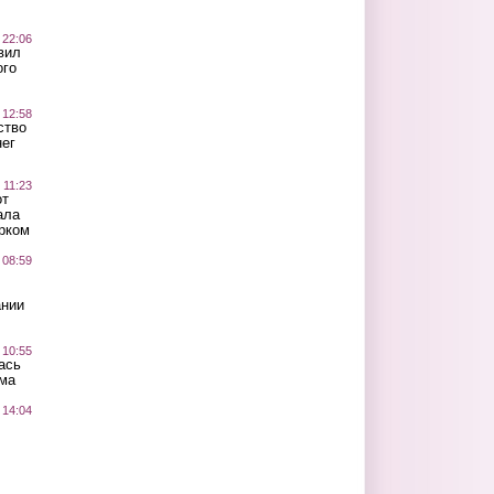
 22:06
вил
ого
 12:58
ство
ег
 11:23
от
ала
рком
 08:59
ании
 10:55
ась
ма
 14:04