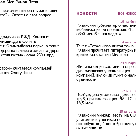
зал Slon Роман Путин.
у прокомментировать заявления
новости
все ново
то?». Ответ на этот вопрос
16 ноября
Рязанский губернатор о частич
мобилизации: «невозможно был
обойтись без накладок»
подрядчиков РЖД. Компания
Олимпиаде в Сочи, в
4 апреля
 и Олимпийском парке, а также
Текст «Тотального диктанта» в
Рязани прочитает литературны
 дорогих в мире железных дорог
критик Константин Мильчин
 стоимостью более 250 млрд
24 января
Жилинспекция составила опрос
трой» считается компанией,
для рязанских управляющих
ьству Олегу Тони.
компаний, включив пункт о нал
судимости
25 марта
Возбуждено уголовное дело о 
труб, принадлежащих РМПТС, 
18,5 млн
19 августа
Рязанский минобр: тесты на C
учителям и ученикам не
потребуются, 1 сентября начну
очные занятия