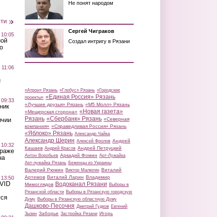
Не понят народом
сти
Сергей Чиграков
 10:05
ной
Создал интригу в Рязани
о
 11:06
й
«Атрон» Рязань
«Глобус» Рязань
«Городские
«Единая Россия» Рязань
проекты»
 09:33
«Лучшие друзья» Рязань
«М5 Молл» Рязань
ник
«Новая газета»
«Мещерская сторона»
Рязань
«Сбербанк» Рязань
ичии
«Северная
компания»
«Справедливая Россия» Рязань
«Яблоко» Рязань
Александр Чайка
Александр Шерин
Андрей
Алексей Фролов
 10:32
Кашаев
Андрей Петруцкий
Андрей Красов
краже
Аркадий Фомин
Антон Воробьев
Арт-Лужайка
на
Арт-лужайка Рязань
Беженцы из Украины
Валерий Рюмин
Виталий
Виктор Малюгин
Артемов
Виталий Ларин
Владимир
 13:50
OVID
Водоканал Рязани
Мимоглядов
Выборы в
Рязанской области
Выборы в Рязанскую городскую
тся
Думу
Выборы в Рязанскую областную Думу
Дашково-Песочня
Дмитрий Гудков
Евгений
Заборье
Игорь
Зызин
Застройка Рязани