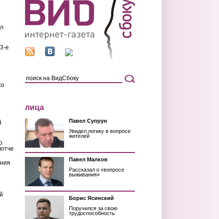
ил
3-е
со
лица
Павел Супрун
й
Увидел логику в вопросе
жителей
о
лотче
Павел Малков
ения
Рассказал о «вопросе
выживания»
й
Борис Ясинский
Поручился за свою
трудоспособность