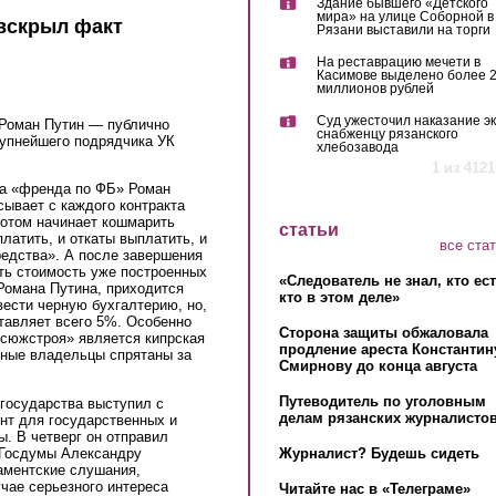
Здание бывшего «Детского
мира» на улице Соборной в
вскрыл факт
Рязани выставили на торги
На реставрацию мечети в
Касимове выделено более 
миллионов рублей
Суд ужесточил наказание эк
 Роман Путин — публично
снабженцу рязанского
упнейшего подрядчика УК
хлебозавода
 is external)
1 из 4121
на «френда по ФБ» Роман
усывает с каждого контракта
потом начинает кошмарить
статьи
латить, и откаты выплатить, и
все ста
редства». А после завершения
ть стоимость уже построенных
«Следователь не знал, кто ес
Романа Путина, приходится
кто в этом деле»
вести черную бухгалтерию, но,
тавляет всего 5%. Особенно
Сторона защиты обжаловала
нсюжстроя» является кипрская
продление ареста Константин
ьные владельцы спрятаны за
Смирнову до конца августа
Путеводитель по уголовным
государства выступил с
делам рязанских журналистов
нт для государственных и
. В четверг он отправил
Журналист? Будешь сидеть
 Госдумы Александру
аментские слушания,
чае серьезного интереса
Читайте нас в «Телеграме»