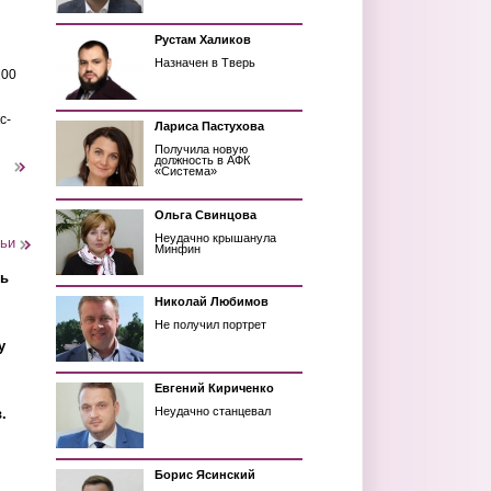
Рустам Халиков
Назначен в Тверь
200
с-
Лариса Пастухова
Получила новую
должность в АФК
следующая ›
«Система»
Ольга Свинцова
Неудачно крышанула
тьи
Минфин
ть
Николай Любимов
Не получил портрет
у
Евгений Кириченко
Неудачно станцевал
.
Борис Ясинский