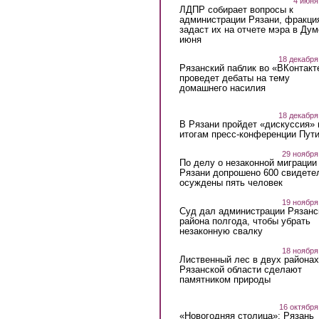
4 июня
ЛДПР собирает вопросы к
администрации Рязани, фракци
задаст их на отчете мэра в Дум
июня
18 декабря
Рязанский паблик во «ВКонтакт
проведет дебаты на тему
домашнего насилия
18 декабря
В Рязани пройдет «дискуссия» 
итогам пресс-конференции Пут
29 ноября
По делу о незаконной миграции
Рязани допрошено 600 свидете
осуждены пять человек
19 ноября
Суд дал администрации Рязанс
района полгода, чтобы убрать
незаконную свалку
18 ноября
Лиственный лес в двух районах
Рязанской области сделают
памятником природы
16 октября
«Новогодняя столица»: Рязань