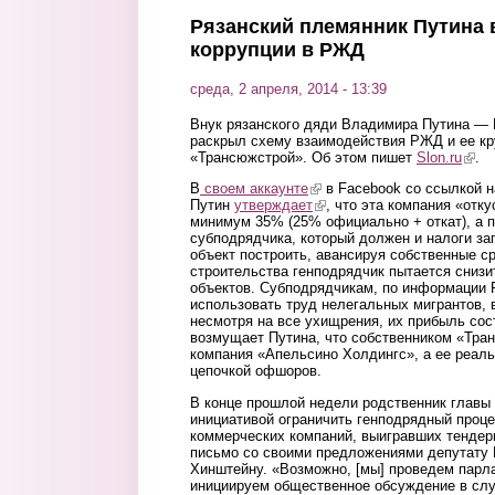
Рязанский племянник Путина 
коррупции в РЖД
среда, 2 апреля, 2014 - 13:39
Внук рязанского дяди Владимира Путина —
раскрыл схему взаимодействия РЖД и ее кр
«Трансюжстрой». Об этом пишет
Slon.ru
(link
.
В
своем аккаунте
(link is external)
в Facebook со ссылкой 
Путин
утверждает
(link is external)
, что эта компания «отк
минимум 35% (25% официально + откат), а 
субподрядчика, который должен и налоги зап
объект построить, авансируя собственные с
строительства генподрядчик пытается снизи
объектов. Субподрядчикам, по информации 
использовать труд нелегальных мигрантов, 
несмотря на все ухищрения, их прибыль сос
возмущает Путина, что собственником «Тра
компания «Апельсино Холдингс», а ее реал
цепочкой офшоров.
В конце прошлой недели родственник главы 
инициативой ограничить генподрядный проце
коммерческих компаний, выигравших тендеры
письмо со своими предложениями депутату
Хинштейну. «Возможно, [мы] проведем парл
инициируем общественное обсуждение в слу