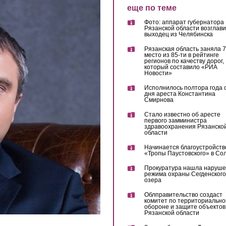
еще по теме
Фото: аппарат губернатора
Рязанской области возглав
выходец из Челябинска
Рязанская область заняла 7
место из 85-ти в рейтинге
регионов по качеству дорог,
который составило «РИА
Новости»
Исполнилось полтора года 
дня ареста Константина
Смирнова
Стало известно об аресте
первого замминистра
здравоохранения Рязанско
области
Начинается благоустройств
«Тропы Паустовского» в Со
Прокуратура нашла наруш
режима охраны Сегденского
озера
Облправительство создаст
комитет по территориально
обороне и защите объектов
Рязанской области