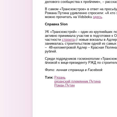
делового сообщества к проблеме», – расска
В самом «Трансюжстрое» в ответ на просьб
Романа Путина удивленно спросили: «А кто э
можно прочитать на Vidsboku
здесь
.
Справка Slon
УК «Трансюжстрой» – один из крупнейших 
активно принимала участие в подготовке к 
частности
строила
(link is external)
новые вокзалы в Адлере
занималась строительством одной из самых
– 48-километровой Адлер – Красная Поляна
рублей.
Среди подрядчиков госмонополии «Трансюжс
близкой к вице-президенту РЖД по строител
Фото: личная страница в Facebook
Тэги:
Рязань
рязанский племянник Путина
Роман Путин