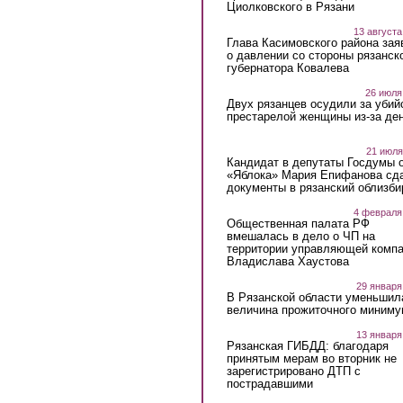
Циолковского в Рязани
13 августа
Глава Касимовского района зая
о давлении со стороны рязанск
губернатора Ковалева
26 июля
Двух рязанцев осудили за убий
престарелой женщины из-за ден
21 июля
Кандидат в депутаты Госдумы 
«Яблока» Мария Епифанова сд
документы в рязанский облизби
4 февраля
Общественная палата РФ
вмешалась в дело о ЧП на
территории управляющей комп
Владислава Хаустова
29 января
В Рязанской области уменьшил
величина прожиточного миниму
13 января
Рязанская ГИБДД: благодаря
принятым мерам во вторник не
зарегистрировано ДТП с
пострадавшими