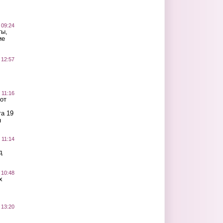
 09:24
ты,
ие
 12:57
 11:16
от
а 19
н
 11:14
д
 10:48
х
 13:20