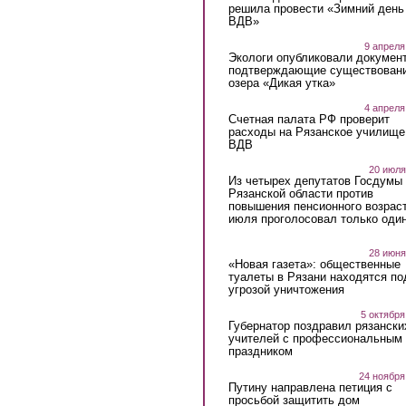
решила провести «Зимний день
ВДВ»
9 апреля
Экологи опубликовали докумен
подтверждающие существован
озера «Дикая утка»
4 апреля
Счетная палата РФ проверит
расходы на Рязанское училище
ВДВ
20 июля
Из четырех депутатов Госдумы 
Рязанской области против
повышения пенсионного возраст
июля проголосовал только оди
28 июня
«Новая газета»: общественные
туалеты в Рязани находятся по
угрозой уничтожения
5 октября
Губернатор поздравил рязански
учителей с профессиональным
праздником
24 ноября
Путину направлена петиция с
просьбой защитить дом