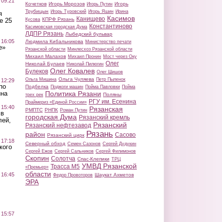
 09:21
Кочетков
Игорь Морозов
Игорь
Игорь Путин
Трубицын
Игорь Туровский
Игорь Яшин
Ирина
я
Касимов
Канищево
КПРФ Рязань
Кусова
е 25
Константиново
Касимовская городская Дума
ЛДПР Рязань
Лыбедский бульвар
 16:05
Людмила Кибальникова
Министерство печати
е»
Рязанской области
Минлесхоз Рязанской области
Михаил Малахов
Михаил Пронин
Мост через Оку
Олег
Николай Булаев
Николай Пилюгин
Олег Ковалев
Булеков
Олег Шишов
Ольга Чуляева
Ольга Мишина
Петр Пыленок
 12:29
по
Подбелка
Поджоги машин
Пойма Павловки
Пойма
Политика Рязани
ина
Поляны
трех рек
РГУ им. Есенина
Праймериз «Единой России»
 15:40
Рязанская
РМПТС
РНПК
Роман Путин
 в
городская Дума
Рязанский кремль
лей,
Рязанский
Рязанский нефтезавод
Рязань
район
Сасово
Рязанский цирк
 17:18
Северный обход
Семен Сазонов
Сергей Дудукин
кого
Сергей Ежов
Сергей Сальников
Сергей Филимонов
Скопин
Солотча
Спас-Клепики
ТРЦ
УМВД Рязанской
Трасса М5
«Премьер»
области
 16:45
Шаукат Ахметов
Федор Провоторов
ЭРА
 15:57