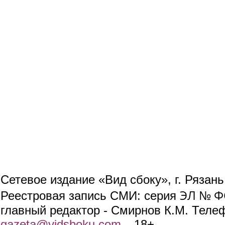
Сетевое издание «Вид сбоку», г. Рязан
ЭЛ № ФС
Реестровая запись СМИ: серия
главный редактор - Смирнов К.М. Телефо
gazeta@vidsboku.com
(link sends e-mail)
. 18+