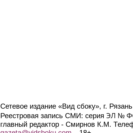
Сетевое издание «Вид сбоку», г. Рязан
ЭЛ № ФС
Реестровая запись СМИ: серия
главный редактор - Смирнов К.М. Телефо
gazeta@vidsboku.com
(link sends e-mail)
. 18+