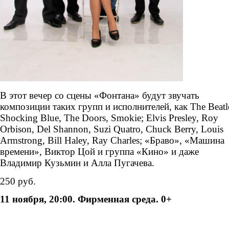
В этот вечер со сцены «Фонтана» будут звучать
композиции таких групп и исполнителей, как
The
Beatl
Shocking
Blue
,
The
Doors
,
Smokie
;
Elvis
Presley
,
Roy
Orbison
,
Del
Shannon
,
Suzi
Quatro
,
Chuck
Berry
,
Louis
Armstrong
,
Bill
Haley
,
Ray
Charles
; «Браво», «Машина
времени», Виктор Цой и группа «Кино» и даже
Владимир Кузьмин и Алла Пугачева.
250
руб.
11 ноября, 20:00. Фирменная среда. 0+
kvartet_talanova_11.11.jpg