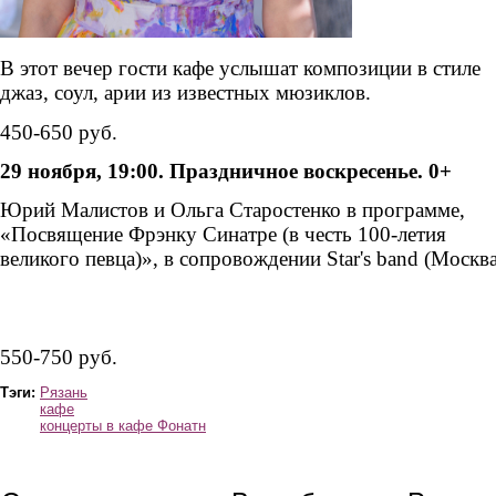
В этот вечер гости кафе услышат композиции в стиле
джаз, соул, арии из известных мюзиклов.
450-650 руб.
29 ноября, 19:00. Праздничное воскресенье. 0+
Юрий Малистов и Ольга Старостенко
в программе,
«
Посвящение Фрэнку Синатре (в честь 100-летия
великого певца)»,
в
сопровождении Star's band (Москва
malistov_29.11.jpg
starostenko_29.11.jpg
550-750 руб.
Тэги:
Рязань
кафе
концерты в кафе Фонатн