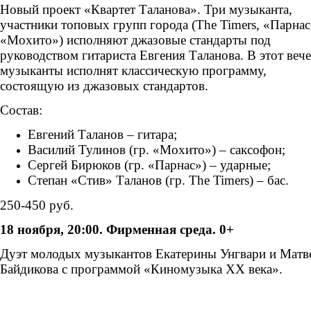
Н
овый проект «Квартет Таланова». Три музыканта,
участники топовых групп города (
The
Timers
, «Парнас
«Мохито») исполняют джазовые стандарты под
руководством гитариста Евгения Таланова. В этот веч
музыканты исполнят классическую программу,
состоящую из джазовых стандартов.
Состав:
Евгений Таланов – гитара;
Василий Тулинов (гр. «Мохито») – саксофон;
Сергей Бирюков (гр. «Парнас») – ударные;
Степан «Стив» Таланов (гр.
T
he Timers) – бас.
250-450 руб.
18 ноября, 20:00. Фирменная среда. 0+
Дуэт молодых музыкантов Екатерины Унгвари и Матв
Байдикова
с программой «
Киномузыка ХХ века».
ungvari_18.11.jpg