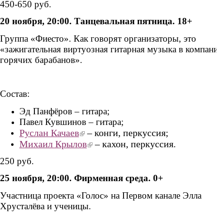
450-650 руб.
20 ноября, 20:00. Танцевальная пятница. 18+
Группа «Фиесто».
Как говорят организаторы,
это
«зажигательная виртуозная гитарная музыка в компан
горячих барабанов».
Состав:
Эд Панфёров – гитара;
Павел Кувшинов – гитара;
Руслан Качаев
(link is external)
– конги, перкуссия;
Михаил Крылов
(link is external)
– кахон, перкуссия.
250 руб.
25 ноября, 20:00. Фирменная среда. 0+
Участница проекта «Голос» на Первом канале Элла
Хрусталёва и ученицы.