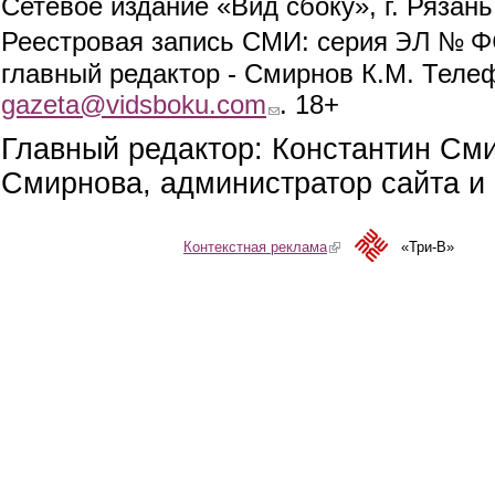
Сетевое издание «Вид сбоку», г. Рязан
ЭЛ № ФС
Реестровая запись СМИ: серия
главный редактор - Смирнов К.М. Телефо
gazeta@vidsboku.com
(link sends e-mail)
. 18+
Главный редактор: Константин См
Смирнова, администратор сайта и 
Контекстная реклама
(link is external)
«Три-В»