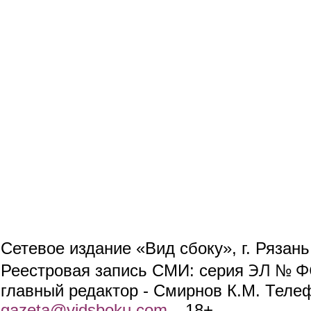
Сетевое издание «Вид сбоку», г. Рязан
ЭЛ № ФС
Реестровая запись СМИ: серия
главный редактор - Смирнов К.М. Телефо
gazeta@vidsboku.com
(link sends e-mail)
. 18+