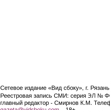
Сетевое издание «Вид сбоку», г. Рязан
ЭЛ № ФС
Реестровая запись СМИ: серия
главный редактор - Смирнов К.М. Телефо
gazeta@vidsboku.com
(link sends e-mail)
. 18+