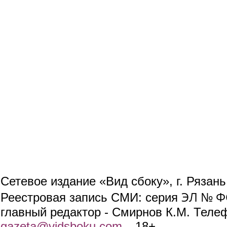
Сетевое издание «Вид сбоку», г. Рязан
ЭЛ № ФС
Реестровая запись СМИ: серия
главный редактор - Смирнов К.М. Телефо
gazeta@vidsboku.com
(link sends e-mail)
. 18+