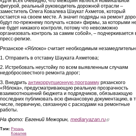
«Для всех очевидно, что Межорин являлся номинальной
фигурой, реальный руководитель дорожной отрасли –
заместитель Олега Ковалева Шаукат Ахметов, который
остается на своем месте. А значит подряды на ремонт доро
будут по-прежнему получать «свои» фирмы, за которыми не
не будет никакого контроля, потому что невозможно
организовать контроль за самим собой», – подчеркивается 
пресс-релизе.
Рязанское «Яблоко» считает необходимым незамедлительн
1. Отправить в отставку Шауката Ахметова;
2. Истребовать неустойку по всем выявленным случаям
недобросовестного ремонта дорог;
3. Внедрить
антикоррупционную программу
рязанского
«Яблока», предусматривающую реальную прозрачность
взаимоотношений бюджета и подрядчиков, обязывающую
последних публиковать всю финансовую документацию, в 
числе, первичную, связанную с расходами на ремонтные
работы.
На фото: Евгений Межорин,
mediaryazan.ru
(link is external)
Тэги:
Рязань
Ковалев