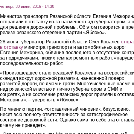
четверг, 30 июня, 2016 - 14:30
Министра транспорта Рязанской области Евгения Межорин
отправили в отставку из-за насмешек над губернатором, а 
для решения дорожной проблемы. Об этом говорится в пре
релизе рязанского отделения партии «Яблоко».
28 июня губернатор Рязанской области Олег Ковалев
отпра
в отставку
министра транспорта и автомобильных дорог
Евгения Межорина, обвинив последнего в отсутствии конт
за подрядчиками, низких темпах ремонтных работ, «наруш
последовательности» работ.
«Произошедшее стало реакцией Ковалева на всероссийск
скандал вокруг дорожной разметки, нанесенной поверх
разбитой дороги, по ямам и грязи. Многочисленные насме
над рязанской властью и лично губернатором в СМИ и
соцсетях, а не состояние рязанских дорог привели к отстав
Межорина», – уверены в «Яблоке».
По мнению партии, «отставленный чиновник, безусловно,
несет всю полноту ответственности за катастрофическое
состояние дорожной сети. Однако сама по себе эта отставк
к чему не приведет».