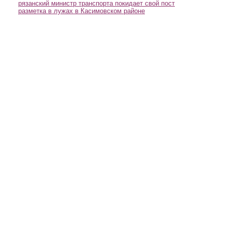
рязанский министр транспорта покидает свой пост
разметка в лужах в Касимовском районе