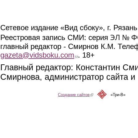
Сетевое издание «Вид сбоку», г. Рязан
ЭЛ № ФС
Реестровая запись СМИ: серия
главный редактор - Смирнов К.М. Телефо
gazeta@vidsboku.com
(link sends e-mail)
. 18+
Главный редактор: Константин См
Смирнова, администратор сайта и 
Создание сайтов
(link is external)
«Три-В»