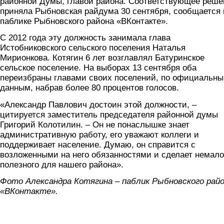
районной Думы, главой района. Соответствующее реше
приняла Рыбновская райдума 30 сентября, сообщается 
паблике Рыбновского района «ВКонтакте».
С 2012 года эту должность занимала глава
Истобниковского сельского поселения Наталья
Мирионкова. Котягин 6 лет возглавлял Батуринское
сельское поселение. На выборах 13 сентября оба
переизбраны главами своих поселений, по официальн
данным, набрав более 80 процентов голосов.
«Александр Павлович достоин этой должности, –
цитируется заместитель председателя районной думы
Григорий Колотилин. – Он не понаслышке знает
административную работу, его уважают коллеги и
поддерживает население. Думаю, он справится с
возложенными на него обязанностями и сделает немало
полезного для нашего района».
Фото Александра Котягина – паблик Рыбновского рай
«ВКонтакте».