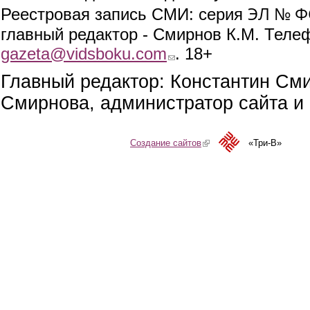
ЭЛ № ФС
Реестровая запись СМИ: серия
главный редактор - Смирнов К.М. Телефо
gazeta@vidsboku.com
(link sends e-mail)
. 18+
Главный редактор: Константин См
Смирнова, администратор сайта и 
Создание сайтов
(link is external)
«Три-В»