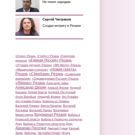
Не понят народом
Сергей Чиграков
Создал интригу в Рязани
«Атрон» Рязань
«Глобус» Рязань
«Городские
«Единая Россия» Рязань
проекты»
«Лучшие друзья» Рязань
«М5 Молл» Рязань
«Новая газета»
«Мещерская сторона»
Рязань
«Сбербанк» Рязань
«Северная
компания»
«Справедливая Россия» Рязань
«Яблоко» Рязань
Александр Чайка
Александр Шерин
Андрей
Алексей Фролов
Кашаев
Андрей Петруцкий
Андрей Красов
Аркадий Фомин
Антон Воробьев
Арт-Лужайка
Арт-лужайка Рязань
Беженцы из Украины
Валерий Рюмин
Виталий
Виктор Малюгин
Артемов
Виталий Ларин
Владимир
Водоканал Рязани
Мимоглядов
Выборы в
Рязанской области
Выборы в Рязанскую городскую
Думу
Выборы в Рязанскую областную Думу
Дашково-Песочня
Дмитрий Гудков
Евгений
Заборье
Игорь
Зызин
Застройка Рязани