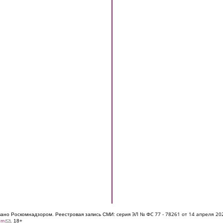
ЭЛ № ФС 77 - 7826
1 от 14 апреля 20
овано Роскомнадзором. Реестровая запись СМИ: серия
(link sends e-mail)
om
. 18+