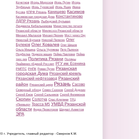
Кочетков
Игорь Морозов
Игорь
Игорь Путин
Трубицын
Игорь Туровский
Игорь Яшин
Ирина
Касимов
Канищево
КПРФ Рязань
Кусова
Константиново
Касимовская городская Дума
ЛДПР Рязань
Лыбедский бульвар
Людмила Кибальникова
Министерство печати
Рязанской области
Минлесхоз Рязанской области
Михаил Малахов
Михаил Пронин
Мост через Оку
Олег
Николай Булаев
Николай Пилюгин
Олег Ковалев
Булеков
Олег Шишов
Ольга Чуляева
Ольга Мишина
Петр Пыленок
Подбелка
Поджоги машин
Пойма Павловки
Пойма
Политика Рязани
Поляны
трех рек
РГУ им. Есенина
Праймериз «Единой России»
Рязанская
РМПТС
РНПК
Роман Путин
городская Дума
Рязанский кремль
Рязанский
Рязанский нефтезавод
Рязань
район
Сасово
Рязанский цирк
Северный обход
Семен Сазонов
Сергей Дудукин
Сергей Ежов
Сергей Сальников
Сергей Филимонов
Скопин
Солотча
Спас-Клепики
ТРЦ
УМВД Рязанской
Трасса М5
«Премьер»
области
Шаукат Ахметов
Федор Провоторов
ЭРА
20 г.
Учредитель, главный редактор - Смирнов К.М.