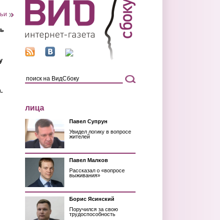
тьи
ть
у
.
лица
Павел Супрун
Увидел логику в вопросе
жителей
Павел Малков
Рассказал о «вопросе
выживания»
Борис Ясинский
Поручился за свою
трудоспособность