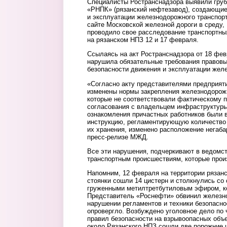
Специалисты Ространснадзора выявили гру
«РНПК» (рязанский нефтезавод), создающие
и эксплуатации железнодорожного транспор
сайте Московской железной дороги в среду,
проводило свое расследование транспортн
на рязанском НПЗ 12 и 17 февраля.
Ссылаясь на акт Ространснадзора от 18 фе
нарушила обязательные требования правовы
безопасности движения и эксплуатации жел
«Согласно акту представителями предприят
изменены нормы закрепления железнодорожн
которые не соответствовали фактическому п
согласования с владельцем инфраструктур
ознакомления причастных работников были 
инструкцию, регламентирующую количество
их хранения, изменено расположение негаба
пресс-релизе МЖД.
Все эти нарушения, подчеркивают в ведомст
транспортным происшествиям, которые про
Напомним, 12 февраля на территории рязанс
стоянки сошли 14 цистерн и столкнулись со
груженными метилтретбутиловым эфиром, ко
Представитель «Роснефти» обвинил железн
нарушении регламентов и техники безопасн
опровергло. Возбуждено уголовное дело по ч
правил безопасности на взрывоопасных объе
около Рязанского НПЗ сошли две порожние