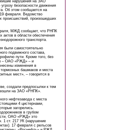
бейшие нарушения на ЗАО
 угрозу безопасности движения
та. Об этом сообщается на
 19 февраля. Ведомство
ых происшествий, произошедших
враля, МЖД сообщает, что РНПК
х актов в области обеспечения
езнодорожного транспорта.
ия были самостоятельно
ого подвижного состава,
рофилю пути. Кроме того, без
ы – ОАО «РЖД» – и
внесены изменения в
 тормозных башмаков и места
ритных мест», – говорится в
ве, создали предпосылки к тем
изошли на ЗАО «РНПК».
кого нефтезавода с места
 стоящими 4 цистернами,
торые загорелись.
одорожников в грубом
ости, ОАО «РЖД» это
. 1 ст. 217 УК (нарушение
ктах). 17 февраля с рельсов
 цистерны. «Роснефть» и РЖД