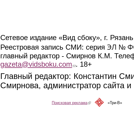
Сетевое издание «Вид сбоку», г. Рязан
ЭЛ № ФС
Реестровая запись СМИ: серия
главный редактор - Смирнов К.М. Телефо
gazeta@vidsboku.com
(link sends e-mail)
. 18+
Главный редактор: Константин См
Смирнова, администратор сайта и 
Поисковая реклама
(link is external)
«Три-В»