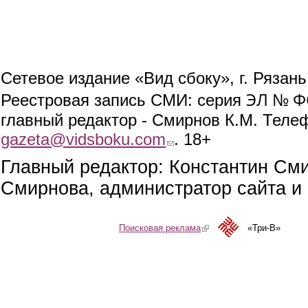
Сетевое издание «Вид сбоку», г. Рязан
ЭЛ № ФС
Реестровая запись СМИ: серия
главный редактор - Смирнов К.М. Телефо
gazeta@vidsboku.com
(link sends e-mail)
. 18+
Главный редактор: Константин См
Смирнова, администратор сайта и 
Поисковая реклама
(link is external)
«Три-В»