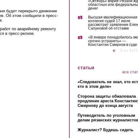
«Октябрь» мэрия Рязани жд
областных или федеральны
денег
зани будет перекрыто движение
цев. Об этом сообщили в пресс-
Высшая квалификационная
к.
коллегия судей 17 июля
рассмотрит заявление Еле
Сапуновой об отставке
 работ по аварийному ремонту
ся в пресс-релизе.
«В январе понадобилось м
срочно устранить» —
Константин Смирнов в суде
‹ предыдущая
2 из 4121
статьи
все ста
«Следователь не знал, кто ес
кто в этом деле»
Сторона защиты обжаловала
продление ареста Константин
Смирнову до конца августа
Путеводитель по уголовным
делам рязанских журналистов
Журналист? Будешь сидеть