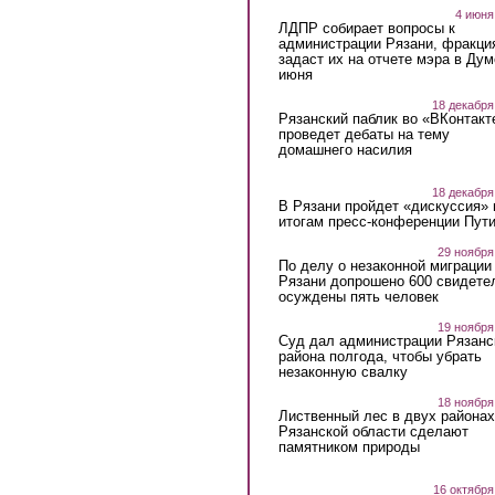
4 июня
ЛДПР собирает вопросы к
администрации Рязани, фракци
задаст их на отчете мэра в Дум
июня
18 декабря
Рязанский паблик во «ВКонтакт
проведет дебаты на тему
домашнего насилия
18 декабря
В Рязани пройдет «дискуссия» 
итогам пресс-конференции Пут
29 ноября
По делу о незаконной миграции
Рязани допрошено 600 свидете
осуждены пять человек
19 ноября
Суд дал администрации Рязанс
района полгода, чтобы убрать
незаконную свалку
18 ноября
Лиственный лес в двух районах
Рязанской области сделают
памятником природы
16 октября