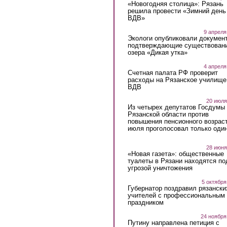
«Новогодняя столица»: Рязань
решила провести «Зимний день
ВДВ»
9 апреля
Экологи опубликовали докумен
подтверждающие существован
озера «Дикая утка»
4 апреля
Счетная палата РФ проверит
расходы на Рязанское училище
ВДВ
20 июля
Из четырех депутатов Госдумы 
Рязанской области против
повышения пенсионного возраст
июля проголосовал только оди
28 июня
«Новая газета»: общественные
туалеты в Рязани находятся по
угрозой уничтожения
5 октября
Губернатор поздравил рязански
учителей с профессиональным
праздником
24 ноября
Путину направлена петиция с