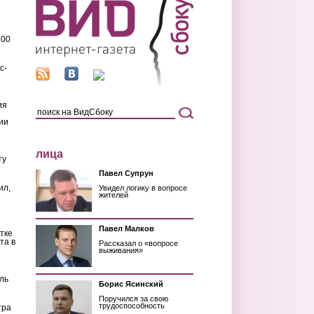
200
с-
ия
ии
лица
ту
Павел Супрун
ил,
Увидел логику в вопросе
жителей
Павел Малков
тке
та в
Рассказал о «вопросе
выживания»
ль
Борис Ясинский
Поручился за свою
трудоспособность
тра