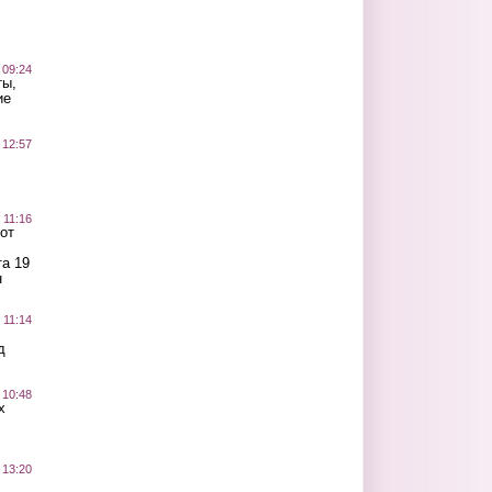
 09:24
ты,
ие
 12:57
 11:16
от
а 19
н
 11:14
д
 10:48
х
 13:20