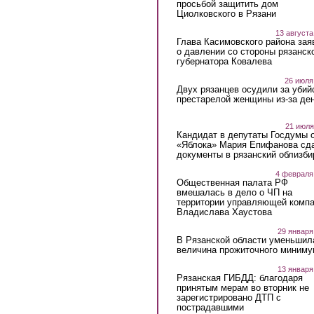
просьбой защитить дом
Циолковского в Рязани
13 августа
Глава Касимовского района зая
о давлении со стороны рязанск
губернатора Ковалева
26 июля
Двух рязанцев осудили за убий
престарелой женщины из-за ден
21 июля
Кандидат в депутаты Госдумы 
«Яблока» Мария Епифанова сд
документы в рязанский облизби
4 февраля
Общественная палата РФ
вмешалась в дело о ЧП на
территории управляющей комп
Владислава Хаустова
29 января
В Рязанской области уменьшил
величина прожиточного миниму
13 января
Рязанская ГИБДД: благодаря
принятым мерам во вторник не
зарегистрировано ДТП с
пострадавшими