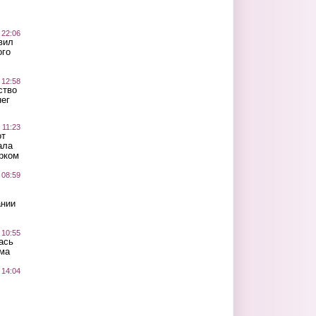
 22:06
вил
ого
 12:58
ство
ег
 11:23
от
ала
рком
 08:59
ании
 10:55
ась
ма
 14:04