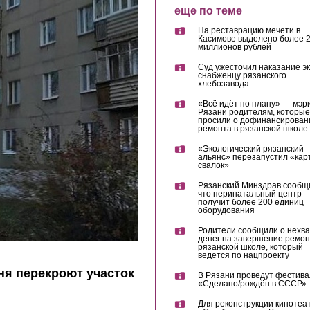
еще по теме
На реставрацию мечети в
Касимове выделено более 
миллионов рублей
Суд ужесточил наказание эк
снабженцу рязанского
хлебозавода
«Всё идёт по плану» — мэр
Рязани родителям, которые
просили о дофинансирован
ремонта в рязанской школе
«Экологический рязанский
альянс» перезапустил «кар
свалок»
Рязанский Минздрав сообщ
что перинатальный центр
получит более 200 единиц
оборудования
Родители сообщили о нехва
денег на завершение ремон
рязанской школе, который
ведется по нацпроекту
дня перекроют участок
В Рязани проведут фестива
«Сделано/рождён в СССР»
Для реконструкции кинотеа