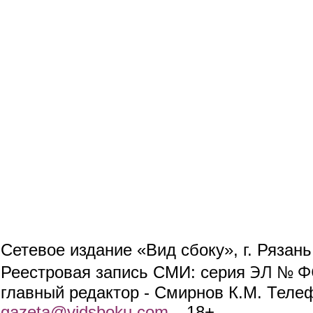
Сетевое издание «Вид сбоку», г. Рязан
ЭЛ № ФС
Реестровая запись СМИ: серия
главный редактор - Смирнов К.М. Телефо
gazeta@vidsboku.com
(link sends e-mail)
. 18+