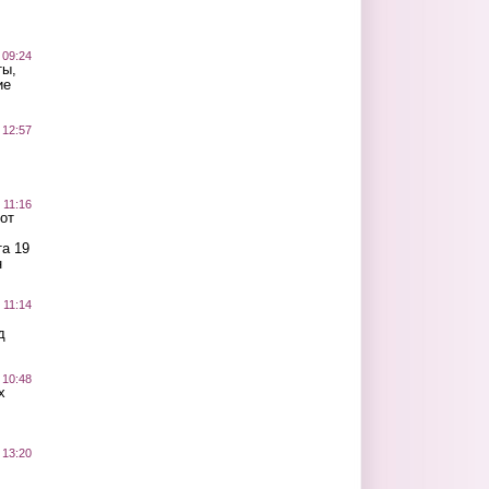
 09:24
ты,
ие
 12:57
 11:16
от
а 19
н
 11:14
д
 10:48
х
 13:20