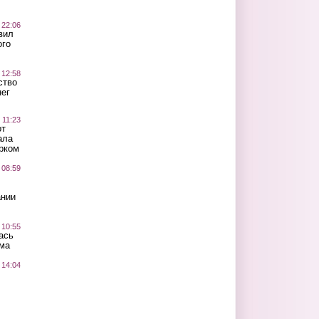
 22:06
вил
ого
 12:58
ство
ег
 11:23
от
ала
рком
 08:59
ании
 10:55
ась
ма
 14:04