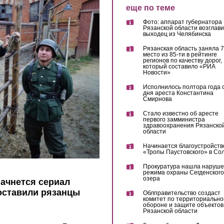
еще по теме
Фото: аппарат губернатора
Рязанской области возглав
выходец из Челябинска
Рязанская область заняла 7
место из 85-ти в рейтинге
регионов по качеству дорог,
который составило «РИА
Новости»
Исполнилось полтора года 
дня ареста Константина
Смирнова
Стало известно об аресте
первого замминистра
здравоохранения Рязанско
области
Начинается благоустройств
«Тропы Паустовского» в Со
Прокуратура нашла наруш
режима охраны Сегденского
озера
начнется сериал
составили рязанцы
Облправительство создаст
комитет по территориально
обороне и защите объектов
Рязанской области