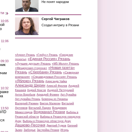
Не понят народом
сти
Сергей Чиграков
 10:05
ной
Создал интригу в Рязани
о
 11:06
й
«Атрон» Рязань
«Глобус» Рязань
«Городские
«Единая Россия» Рязань
проекты»
 09:33
«Лучшие друзья» Рязань
«М5 Молл» Рязань
ник
«Новая газета»
«Мещерская сторона»
Рязань
«Сбербанк» Рязань
ичии
«Северная
компания»
«Справедливая Россия» Рязань
«Яблоко» Рязань
Александр Чайка
Александр Шерин
Андрей
Алексей Фролов
 10:32
Кашаев
Андрей Петруцкий
Андрей Красов
краже
Аркадий Фомин
Антон Воробьев
Арт-Лужайка
на
Арт-лужайка Рязань
Беженцы из Украины
Валерий Рюмин
Виталий
Виктор Малюгин
Артемов
Виталий Ларин
Владимир
 13:50
OVID
Водоканал Рязани
Мимоглядов
Выборы в
Рязанской области
Выборы в Рязанскую городскую
тся
Думу
Выборы в Рязанскую областную Думу
Дашково-Песочня
Дмитрий Гудков
Евгений
Заборье
Игорь
Зызин
Застройка Рязани