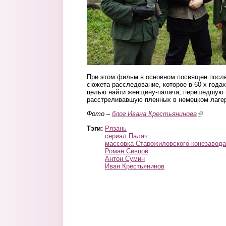
При этом фильм в основном посвящен посл
сюжета расследование, которое в 60-х года
целью найти женщину-палача, перешедшую 
расстреливавшую пленных в немецком лаге
Фото –
блог Ивана Крестьянинова
(link is ex
Тэги:
Рязань
сериал Палач
массовка Старожиловского конезавода
Роман Сивцов
Антон Сумин
Иван Крестьянинов