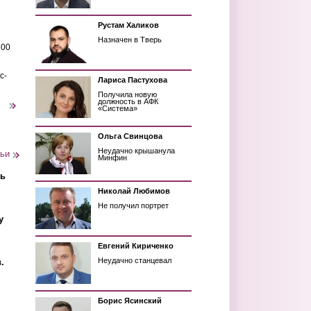
Рустам Халиков
Назначен в Тверь
200
с-
Лариса Пастухова
Получила новую
должность в АФК
следующая ›
«Система»
Ольга Свинцова
Неудачно крышанула
тьи
Минфин
ть
Николай Любимов
Не получил портрет
у
Евгений Кириченко
Неудачно станцевал
.
Борис Ясинский