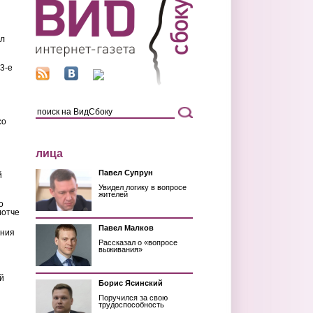
ил
3-е
со
лица
Павел Супрун
й
Увидел логику в вопросе
жителей
о
лотче
Павел Малков
ения
Рассказал о «вопросе
выживания»
й
Борис Ясинский
Поручился за свою
трудоспособность