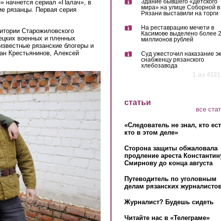
Здание бывшего «Детского
е» начнется сериал «Палач», в
мира» на улице Соборной в
ие рязанцы. Первая серия
Рязани выставили на торги
На реставрацию мечети в
ритории Старожиловского
Касимове выделено более 
ецких военных и пленных
миллионов рублей
известные рязанские блогеры и
ан Крестьянинов, Алексей
Суд ужесточил наказание эк
снабженцу рязанского
хлебозавода
1 из 4121
статьи
все ста
«Следователь не знал, кто ес
кто в этом деле»
Сторона защиты обжаловала
продление ареста Константин
Смирнову до конца августа
Путеводитель по уголовным
делам рязанских журналистов
Журналист? Будешь сидеть
Читайте нас в «Телеграме»