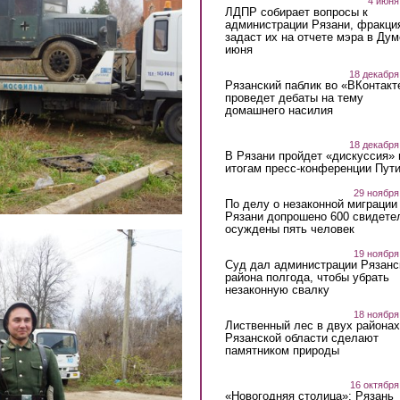
4 июня
ЛДПР собирает вопросы к
администрации Рязани, фракци
задаст их на отчете мэра в Дум
июня
18 декабря
Рязанский паблик во «ВКонтакт
проведет дебаты на тему
домашнего насилия
18 декабря
В Рязани пройдет «дискуссия» 
итогам пресс-конференции Пут
29 ноября
По делу о незаконной миграции
Рязани допрошено 600 свидете
осуждены пять человек
19 ноября
Суд дал администрации Рязанс
района полгода, чтобы убрать
незаконную свалку
18 ноября
Лиственный лес в двух районах
Рязанской области сделают
памятником природы
16 октября
«Новогодняя столица»: Рязань