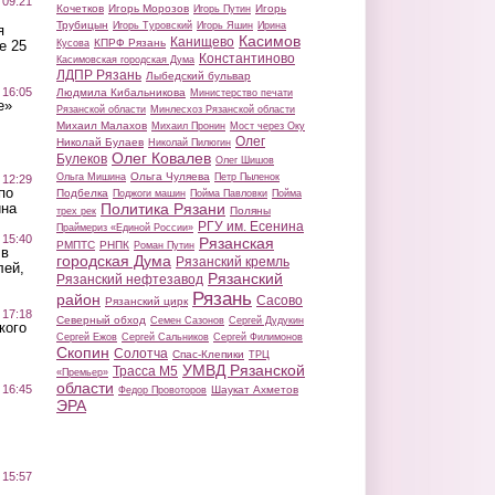
 09:21
Кочетков
Игорь Морозов
Игорь
Игорь Путин
Трубицын
Игорь Туровский
Игорь Яшин
Ирина
я
Касимов
Канищево
КПРФ Рязань
Кусова
е 25
Константиново
Касимовская городская Дума
ЛДПР Рязань
Лыбедский бульвар
 16:05
Людмила Кибальникова
Министерство печати
е»
Рязанской области
Минлесхоз Рязанской области
Михаил Малахов
Михаил Пронин
Мост через Оку
Олег
Николай Булаев
Николай Пилюгин
Олег Ковалев
Булеков
Олег Шишов
Ольга Чуляева
Ольга Мишина
Петр Пыленок
 12:29
по
Подбелка
Поджоги машин
Пойма Павловки
Пойма
Политика Рязани
ина
Поляны
трех рек
РГУ им. Есенина
Праймериз «Единой России»
 15:40
Рязанская
РМПТС
РНПК
Роман Путин
 в
городская Дума
Рязанский кремль
лей,
Рязанский
Рязанский нефтезавод
Рязань
район
Сасово
Рязанский цирк
 17:18
Северный обход
Семен Сазонов
Сергей Дудукин
кого
Сергей Ежов
Сергей Сальников
Сергей Филимонов
Скопин
Солотча
Спас-Клепики
ТРЦ
УМВД Рязанской
Трасса М5
«Премьер»
области
 16:45
Шаукат Ахметов
Федор Провоторов
ЭРА
 15:57