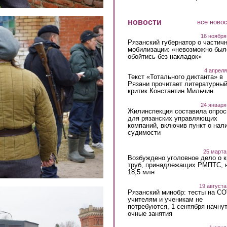
новости
все ново
16 ноября
Рязанский губернатор о частич
мобилизации: «невозможно был
обойтись без накладок»
4 апреля
Текст «Тотального диктанта» в
Рязани прочитает литературны
критик Константин Мильчин
24 января
Жилинспекция составила опрос
для рязанских управляющих
компаний, включив пункт о нал
судимости
25 марта
Возбуждено уголовное дело о 
труб, принадлежащих РМПТС, 
18,5 млн
19 августа
Рязанский минобр: тесты на C
учителям и ученикам не
потребуются, 1 сентября начну
очные занятия