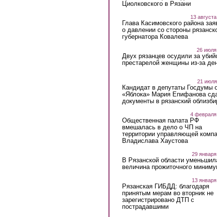
Циолковского в Рязани
13 августа
Глава Касимовского района зая
о давлении со стороны рязанск
губернатора Ковалева
26 июля
Двух рязанцев осудили за убий
престарелой женщины из-за ден
21 июля
Кандидат в депутаты Госдумы 
«Яблока» Мария Епифанова сд
документы в рязанский облизби
4 февраля
Общественная палата РФ
вмешалась в дело о ЧП на
территории управляющей комп
Владислава Хаустова
29 января
В Рязанской области уменьшил
величина прожиточного миниму
13 января
Рязанская ГИБДД: благодаря
принятым мерам во вторник не
зарегистрировано ДТП с
пострадавшими