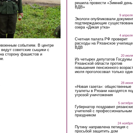
решила провести «Зимний день
ВДВ»
9 апреля
Экологи опубликовали докумен
подтверждающие существован
озера «Дикая утка»
4 апреля
Счетная палата РФ проверит
расходы на Рязанское училище
евоенным событиям. В центре
ВДВ
х ведут советские сыщики с
на сторону фашистов и
20 июля
ре.
Из четырех депутатов Госдумы 
Рязанской области против
ternal)
повышения пенсионного возраст
июля проголосовал только оди
28 июня
«Новая газета»: общественные
туалеты в Рязани находятся по
угрозой уничтожения
5 октября
Губернатор поздравил рязански
учителей с профессиональным
праздником
24 ноября
Путину направлена петиция с
просьбой защитить дом