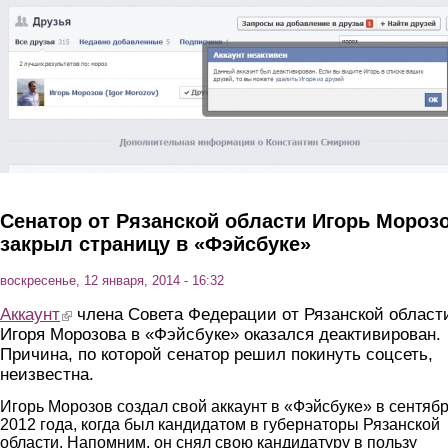
Перейти к основному содержанию
Сенатор от Рязанской области Игорь Мороз
закрыл страницу в «Фэйсбуке»
воскресенье, 12 января, 2014 - 16:32
Аккаунт
(link is external)
члена Совета Федерации от Рязанской област
Игоря Морозова в «Фэйсбуке» оказался деактивирован.
Причина, по которой сенатор решил покинуть соцсеть,
неизвестна.
Игорь Морозов создал свой аккаунт в «Фэйсбуке» в сентяб
2012 года, когда был кандидатом в губернаторы Рязанской
области. Напомним, он снял свою кандидатуру в пользу