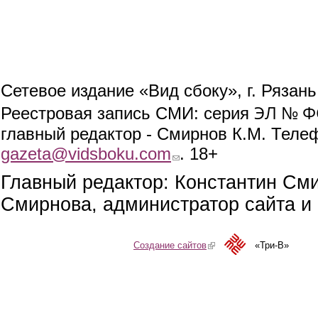
Сетевое издание «Вид сбоку», г. Рязан
ЭЛ № ФС
Реестровая запись СМИ: серия
главный редактор - Смирнов К.М. Телефо
gazeta@vidsboku.com
(link sends e-mail)
. 18+
Главный редактор: Константин См
Смирнова, администратор сайта и 
Создание сайтов
(link is external)
«Три-В»