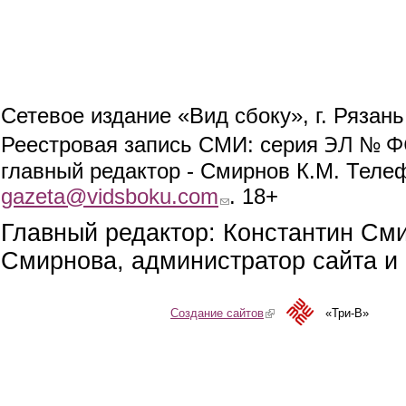
Сетевое издание «Вид сбоку», г. Рязан
ЭЛ № ФС
Реестровая запись СМИ: серия
главный редактор - Смирнов К.М. Телефо
gazeta@vidsboku.com
(link sends e-mail)
. 18+
Главный редактор: Константин См
Смирнова, администратор сайта и 
Создание сайтов
(link is external)
«Три-В»