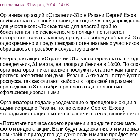
понедельник, 31 марта, 2014 - 14:03
Организатор акций «Стратегии-31» в Рязани Сергей Ежов
опубликовал на своей странице в соцсетях предупреждени
для участников: «Так как тема для властей крайне
болезненная, не исключено, что полиция попытается
воспрепятствовать нашему праву на свободу собраний. Эт
одновременно и предупреждаю потенциальных участников,
обращаюсь с просьбой к сочувствующим».
Очередная акция «Стратегии-31» запланирована на сегодн
понедельник, 31 марта, на площади Ленина в 18:00. По сло
организаторов, пикет должен послужить стартом кампании 
роспуск нелегитимной думы Рязани. Активисты потребуют 
роспуска, так как считают выборы в городской парламент,
прошедшие в 8 сентября прошлого года, полностью
сфальсифицированными.
Организаторы подали уведомление о проведении акции в
администрацию Рязани, но, по словам Сергея Ежова,
«горадминистрация пытается запретить сегодняшний пикет
«Потратьте полчаса своего времени и придите поснимать
фото и видео с акции. Если будут задержания, эти материа
нам крайне пригодятся (да даже если и мирно пройдет, все