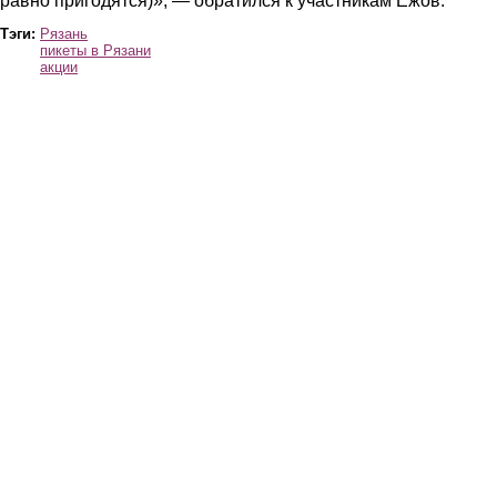
равно пригодятся)», — обратился к участникам Ежов.
Тэги:
Рязань
пикеты в Рязани
акции