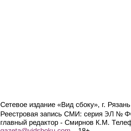
Сетевое издание «Вид сбоку», г. Рязан
ЭЛ № ФС
Реестровая запись СМИ: серия
главный редактор - Смирнов К.М. Телефо
gazeta@vidsboku.com
(link sends e-mail)
. 18+