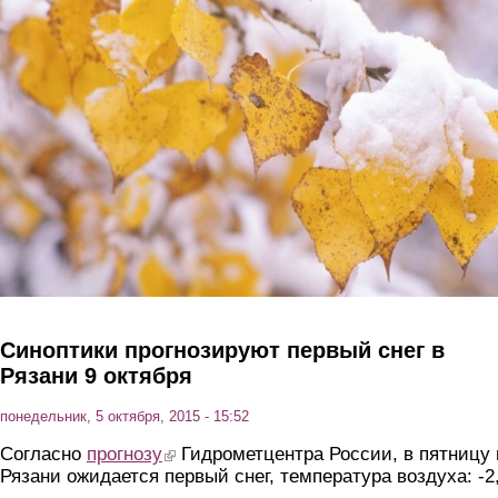
Перейти к основному содержанию
Синоптики прогнозируют первый снег в
Рязани 9 октября
понедельник, 5 октября, 2015 - 15:52
Согласно
прогнозу
(link is external)
Гидрометцентра России, в пятницу 
Рязани ожидается первый снег, температура воздуха: -2,