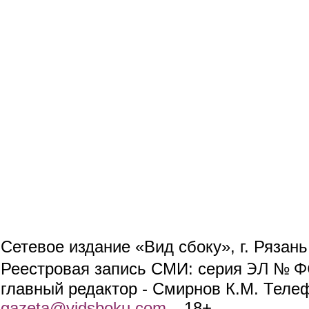
Сетевое издание «Вид сбоку», г. Рязан
ЭЛ № ФС
Реестровая запись СМИ: серия
главный редактор - Смирнов К.М. Телефо
gazeta@vidsboku.com
(link sends e-mail)
. 18+