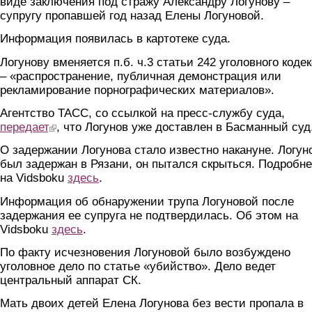
виде заключения под стражу Александру Логунову –
супругу пропавшей год назад Елены Логуновой.
Информация появилась в картотеке суда.
Логунову вменяется п.б. ч.3 статьи 242 уголовного коде
– «распространение, публичная демонстрация или
рекламирование порнографических материалов».
Агентство ТАСС, со ссылкой на пресс-службу суда,
передает
(link is external)
, что Логунов уже доставлен в Басманный суд
О задержании Логунова стало известно накануне. Логун
был задержан в Рязани, он пытался скрыться. Подробн
на Vidsboku
здесь
.
Информация об обнаружении трупа Логуновой после
задержания ее супруга не подтвердилась. Об этом на
Vidsboku
здесь
.
По факту исчезновения Логуновой было возбуждено
уголовное дело по статье «убийство». Дело ведет
центральный аппарат СК.
Мать двоих детей Елена Логунова без вести пропала в