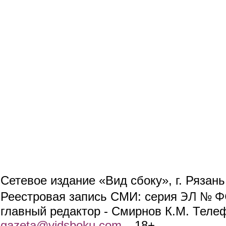
Сетевое издание «Вид сбоку», г. Рязан
ЭЛ № ФС
Реестровая запись СМИ: серия
главный редактор - Смирнов К.М. Телефо
gazeta@vidsboku.com
(link sends e-mail)
. 18+