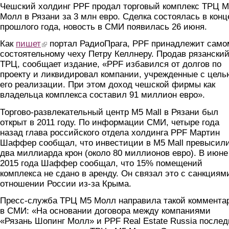
Чешский холдинг PPF продал торговый комплекс ТРЦ 
Молл в Рязани за 3 млн евро. Сделка состоялась в конц
прошлого года, новость в СМИ появилась 26 июня.
Как
пишет
(link is external)
портал РадиоПрага, PPF принадлежит само
состоятельному чеху Петру Келлнеру. Продав рязански
ТРЦ, сообщает издание, «PPF избавился от долгов по
проекту и ликвидировал компании, учрежденные с цель
его реализации. При этом доход чешской фирмы как
владельца комплекса составил 91 миллион евро».
Торгово-развлекательный центр M5 Mall в Рязани был
открыт в 2011 году. По информации СМИ, четыре года
назад глава российского отдела холдинга PPF Мартин
Шаффер сообщал, что инвестиции в M5 Mall превысил
два миллиарда крон (около 80 миллионов евро). В июне
2015 года Шаффер сообщал, что 15% помещений
комплекса не сдано в аренду. Он связал это с санкциям
отношении России из-за Крыма.
Пресс-служба ТРЦ М5 Молл направила такой коммента
в СМИ: «На основании договора между компаниями
«Рязань Шопинг Молл» и PPF Real Estate Russia послед