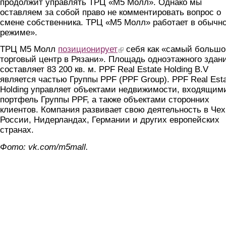
продолжит управлять ТРЦ «М5 Молл». Однако мы
оставляем за собой право не комментировать вопрос о
смене собственника. ТРЦ «М5 Молл» работает в обычн
режиме».
ТРЦ М5 Молл
позиционирует
(link is external)
себя как «самый большо
торговый центр в Рязани». Площадь одноэтажного здан
составляет 83 200 кв. м. PPF Real Estate Holding B.V
является частью Группы PPF (PPF Group). PPF Real Est
Holding управляет объектами недвижимости, входящим
портфель Группы PPF, а также объектами сторонних
клиентов. Компания развивает свою деятельность в Чех
России, Нидерландах, Германии и других европейских
странах.
Фото: vk.com/m5mall.