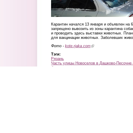
Карантин начался 13 января и объявлен на 6
запрещено вывозить из зоны карантина собак
и проводить здесь выставки животных. План
для вакцинации животных. Заболевших жив
Фото -
kote.rjaka.com
(link is external)
Тэги:
Рязань
Часть улицы Новоселов в Дашково-Песочне 
бешенству животных