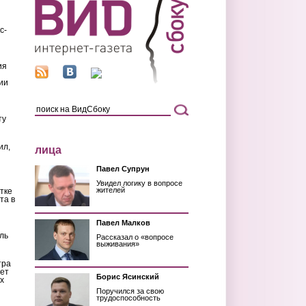
с-
ия
ии
ту
ил,
лица
Павел Супрун
Увидел логику в вопросе
жителей
тке
та в
Павел Малков
ль
Рассказал о «вопросе
выживания»
тра
ет
Борис Ясинский
х
Поручился за свою
трудоспособность