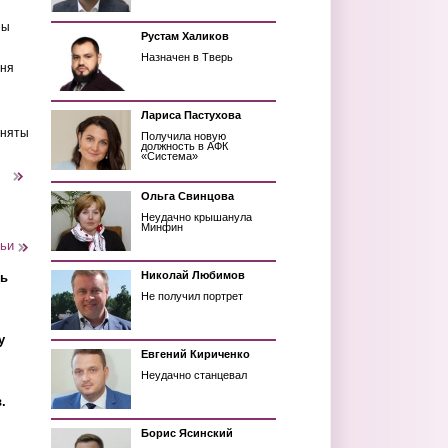
ны
Рустам Халиков
Назначен в Тверь
еня
Лариса Пастухова
иняты
Получила новую
должность в АФК
«Система»
следующая ›
Ольга Свинцова
Неудачно крышанула
Минфин
тьи
Николай Любимов
ть
Не получил портрет
у
Евгений Кириченко
Неудачно станцевал
.
Борис Ясинский