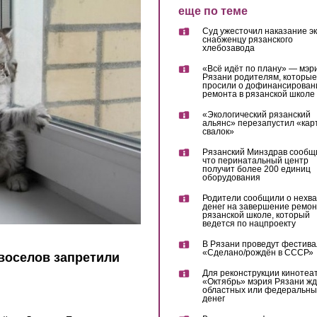
еще по теме
Суд ужесточил наказание эк
снабженцу рязанского
хлебозавода
«Всё идёт по плану» — мэр
Рязани родителям, которые
просили о дофинансирован
ремонта в рязанской школе
«Экологический рязанский
альянс» перезапустил «кар
свалок»
Рязанский Минздрав сообщ
что перинатальный центр
получит более 200 единиц
оборудования
Родители сообщили о нехва
денег на завершение ремон
рязанской школе, который
ведется по нацпроекту
В Рязани проведут фестива
«Сделано/рождён в СССР»
воселов запретили
Для реконструкции кинотеа
«Октябрь» мэрия Рязани жд
областных или федеральны
денег