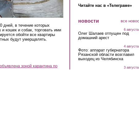
Читайте нас в «Телеграме»
новости
все ново
0 дней, в течение которых
 и кошек и собак, торговать ими
6 августа
Олег Шалаев отпущен под
ируется обойти все квартиры
домашний арест
отных будут умерщвлять.
4 августа
Фото: аппарат губернатора
Рязанской области возглавил
выходец из Челябинска
объявлена зоной карантина по
3 августа
Рязанская область заняла 73-е
место из 85-ти в рейтинге регио
по качеству дорог, который
составило «РИА Новости»
31 июля
Исполнилось полтора года со д
ареста Константина Смирнова
29 июля
Стало известно об аресте перво
замминистра здравоохранения
Рязанской области
27 июля
Начинается благоустройство «