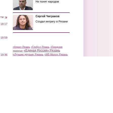
Не понят народом
Сергей Чиграков
сти
Создал интригу в Рязани
 18:17
 18:59
«Атрон» Рязань
«Глобус» Рязань
«Городские
«Единая Россия» Рязань
проекты»
«Лучшие друзья» Рязань
«М5 Молл» Рязань
 19:36
«Новая газета»
«Мещерская сторона»
нов
Рязань
«Сбербанк» Рязань
«Северная
компания»
«Справедливая Россия» Рязань
«Яблоко» Рязань
Александр Чайка
Александр Шерин
Андрей
Алексей Фролов
Кашаев
Андрей Петруцкий
Андрей Красов
 17:37
ня
Аркадий Фомин
Антон Воробьев
Арт-Лужайка
Арт-лужайка Рязань
Беженцы из Украины
Валерий Рюмин
Виталий
Виктор Малюгин
 23:09
Артемов
Виталий Ларин
Владимир
го
Водоканал Рязани
Мимоглядов
Выборы в
Рязанской области
Выборы в Рязанскую городскую
Думу
Выборы в Рязанскую областную Думу
Дашково-Песочня
Дмитрий Гудков
Евгений
 21:02
Заборье
Игорь
Зызин
Застройка Рязани
Тропы