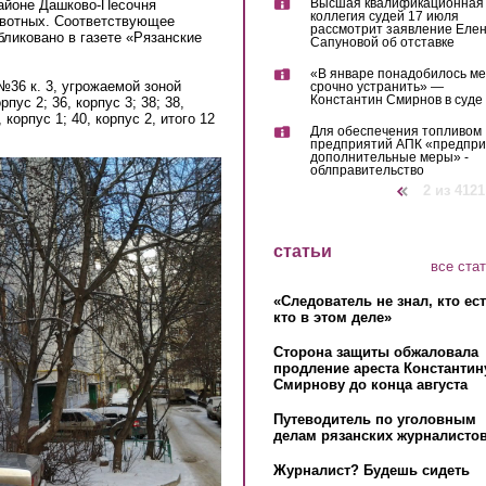
Высшая квалификационная
айоне Дашково-Песочня
коллегия судей 17 июля
ивотных. Соответствующее
рассмотрит заявление Еле
ликовано в газете «Рязанские
Сапуновой об отставке
«В январе понадобилось м
36 к. 3, угрожаемой зоной
срочно устранить» —
Константин Смирнов в суде
пус 2; 36, корпус 3; 38; 38,
 корпус 1; 40, корпус 2, итого 12
Для обеспечения топливом
предприятий АПК «предпр
дополнительные меры» -
облправительство
‹ предыдущая
2 из 4121
статьи
все ста
«Следователь не знал, кто ес
кто в этом деле»
Сторона защиты обжаловала
продление ареста Константин
Смирнову до конца августа
Путеводитель по уголовным
делам рязанских журналистов
Журналист? Будешь сидеть