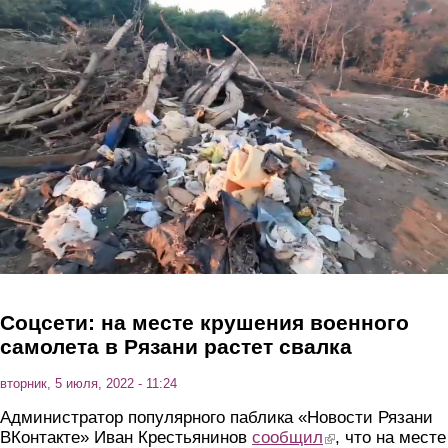
Перейти к основному содержанию
Соцсети: на месте крушения военного
самолета в Рязани растет свалка
вторник, 5 июля, 2022 - 11:24
Администратор популярного паблика «Новости Рязани
ВКонтакте» Иван Крестьянинов
сообщил
(link is external)
, что на месте