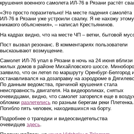
крушения военного самолета ИЛ-76 в Рязани растёт сва
«Это просто поразительно! На месте падения самолёта
ИЛ-76 в Рязани уже устроили свалку. Я не нахожу этому
никакого объяснения», – написал Крестьянинов.
На кадрах видно, что на месте ЧП – ветки, бытовой мус
Пост вызвал резонанс. В комментариях пользователи
высказывают возмущение.
Самолет ИЛ-76 упал в Рязани в ночь на 24 июня вблизи
жилых домов в районе Михайловского шоссе. Минобор
заявило, что он летел по маршруту Оренбург-Белгород 
останавливался на дозаправку на аэродроме в Дягилево
По данным ведомства, причиной крушения стала
неисправность двигателя. На видеороликах, снятых
очевидцами, видно, что самолет загорелся еще в возду
обломки
разлетелись
по разным берегам реки Плетенка.
Погибло пять человек, находившихся на борту.
Подробнее о трагедии и видеосвидетельства
очевидцев
здесь
.