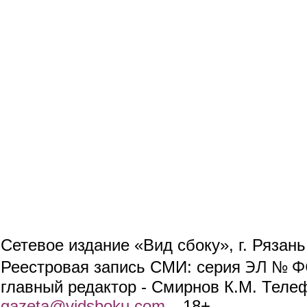
Сетевое издание «Вид сбоку», г. Рязан
ЭЛ № ФС
Реестровая запись СМИ: серия
главный редактор - Смирнов К.М. Телефо
gazeta@vidsboku.com
(link sends e-mail)
. 18+