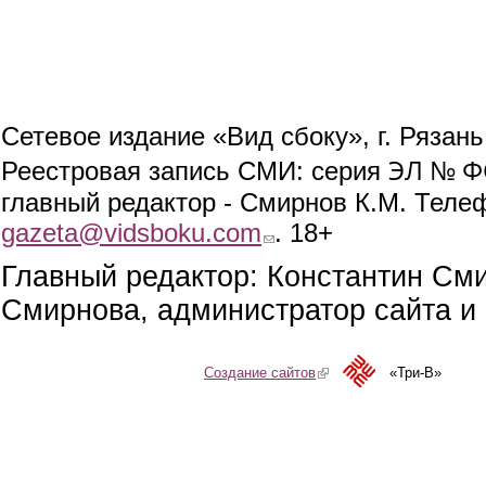
Сетевое издание «Вид сбоку», г. Рязан
ЭЛ № ФС
Реестровая запись СМИ: серия
главный редактор - Смирнов К.М. Телефо
gazeta@vidsboku.com
(link sends e-mail)
. 18+
Главный редактор: Константин См
Смирнова, администратор сайта и 
Создание сайтов
(link is external)
«Три-В»