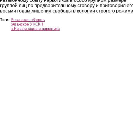
незаконному сбыту наркотиков в особо крупном размере
группой лиц по предварительному сговору и приговорил его
восьми годам лишения свободы в колонии строгого режима
Тэги:
Рязанская область
рязанское УФСКН
в Рязани сожгли наркотики