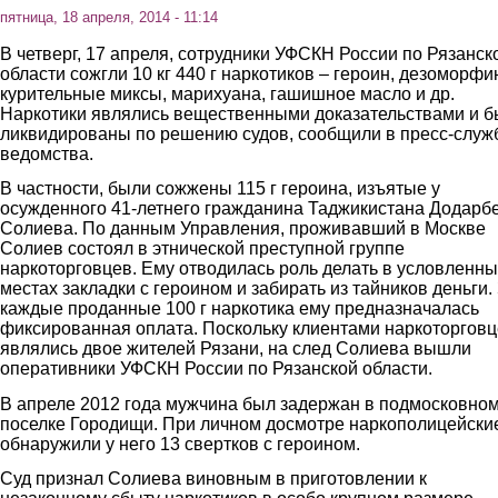
пятница, 18 апреля, 2014 - 11:14
В четверг, 17 апреля, сотрудники УФСКН России по Рязанск
области сожгли 10 кг 440 г наркотиков – героин, дезоморфи
курительные миксы, марихуана, гашишное масло и др.
Наркотики являлись вещественными доказательствами и 
ликвидированы по решению судов, сообщили в пресс-служ
ведомства.
В частности, были сожжены 115 г героина, изъятые у
осужденного 41-летнего гражданина Таджикистана Додарб
Солиева. По данным Управления, проживавший в Москве
Солиев состоял в этнической преступной группе
наркоторговцев. Ему отводилась роль делать в условленны
местах закладки с героином и забирать из тайников деньги.
каждые проданные 100 г наркотика ему предназначалась
фиксированная оплата. Поскольку клиентами наркоторгов
являлись двое жителей Рязани, на след Солиева вышли
оперативники УФСКН России по Рязанской области.
В апреле 2012 года мужчина был задержан в подмосковно
поселке Городищи. При личном досмотре наркополицейски
обнаружили у него 13 свертков с героином.
Суд признал Солиева виновным в приготовлении к