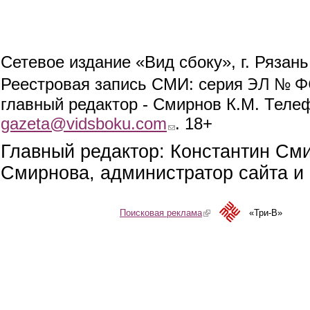
Сетевое издание «Вид сбоку», г. Рязан
ЭЛ № ФС
Реестровая запись СМИ: серия
главный редактор - Смирнов К.М. Телефо
gazeta@vidsboku.com
(link sends e-mail)
. 18+
Главный редактор: Константин См
Смирнова, администратор сайта и 
Поисковая реклама
(link is external)
«Три-В»