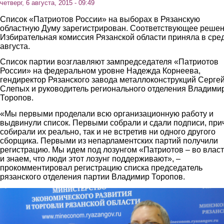
четверг, 6 августа, 2015 - 09:49
Список «Патриотов России» на выборах в Рязанскую
областную Думу зарегистрирован. Соответствующее реше
Избирательная комиссия Рязанской области приняла в сред
августа.
Список партии возглавляют зампредседателя «Патриотов
России» на федеральном уровне Надежда Корнеева,
гендиректор Рязанского завода металлоконструкций Серге
Слепых и руководитель регионального отделения Владими
Торопов.
«Мы первыми проделали всю организационную работу и
выдвинули список. Первыми собрали и сдали подписи, при
собирали их реально, так и не встретив ни одного другого
сборщика. Первыми из непарламентских партий получили
регистрацию. Мы идем под лозунгом «Патриотов – во влас
и знаем, что люди этот лозунг поддерживают», –
прокомментировал регистрацию списка председатель
рязанского отделения партии Владимир Торопов.
reg.jpg