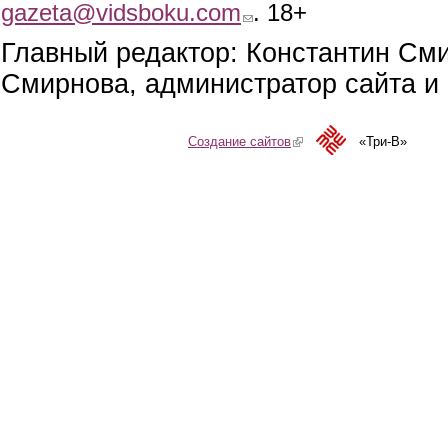
gazeta@vidsboku.com
(link sends e-mail)
. 18+
Главный редактор: Константин См
Смирнова, администратор сайта и 
Создание сайтов
(link is external)
«Три-В»