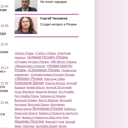
Не понят народом
 22:34
мове
Сергей Чиграков
Создал интригу в Рязани
 19:25
вода
 21:07
осили
«Атрон» Рязань
«Глобус» Рязань
«Городские
«Единая Россия» Рязань
проекты»
«Лучшие друзья» Рязань
«М5 Молл» Рязань
«Новая газета»
«Мещерская сторона»
 23:13
Рязань
«Сбербанк» Рязань
«Северная
нс»
компания»
«Справедливая Россия» Рязань
«Яблоко» Рязань
Александр Чайка
Александр Шерин
 21:32
Андрей
Алексей Фролов
что
Кашаев
Андрей Петруцкий
Андрей Красов
более
Аркадий Фомин
Антон Воробьев
Арт-Лужайка
Арт-лужайка Рязань
Беженцы из Украины
Валерий Рюмин
Виталий
Виктор Малюгин
 21:04
Артемов
Виталий Ларин
Владимир
Водоканал Рязани
Мимоглядов
Выборы в
Рязанской области
Выборы в Рязанскую городскую
тся
Думу
Выборы в Рязанскую областную Думу
Дашково-Песочня
Дмитрий Гудков
Евгений
Заборье
Игорь
Зызин
Застройка Рязани