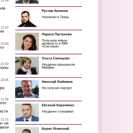
 19:36
нов
Рустам Халиков
Назначен в Тверь
 17:37
ня
Лариса Пастухова
Получила новую
должность в АФК
 23:09
«Система»
го
Ольга Свинцова
 21:02
Неудачно крышанула
Тропы
Минфин
 23:45
Николай Любимов
ра
Не получил портрет
 21:06
итет
Евгений Кириченко
асти
Неудачно станцевал
 21:31
а» на
авили
Борис Ясинский