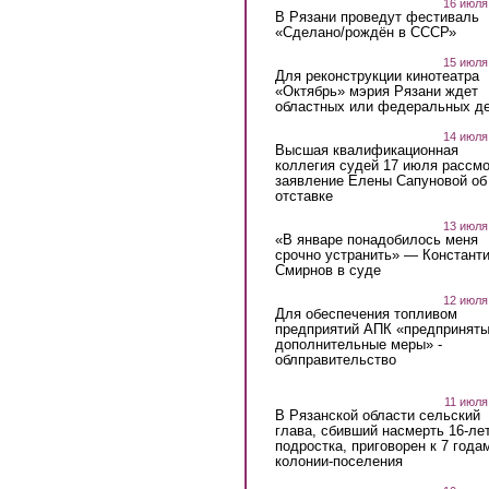
16 июля
В Рязани проведут фестиваль
«Сделано/рождён в СССР»
15 июля
Для реконструкции кинотеатра
«Октябрь» мэрия Рязани ждет
областных или федеральных де
14 июля
Высшая квалификационная
коллегия судей 17 июля рассмо
заявление Елены Сапуновой об
отставке
13 июля
«В январе понадобилось меня
срочно устранить» — Констант
Смирнов в суде
12 июля
Для обеспечения топливом
предприятий АПК «предпринят
дополнительные меры» -
облправительство
11 июля
В Рязанской области сельский
глава, сбивший насмерть 16-ле
подростка, приговорен к 7 года
колонии-поселения