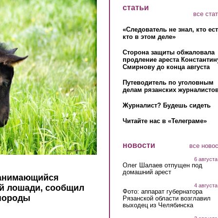
статьи
все ста
«Следователь не знал, кто ес
кто в этом деле»
Сторона защиты обжаловала
продление ареста Константин
Смирнову до конца августа
Путеводитель по уголовным
делам рязанских журналистов
Журналист? Будешь сидеть
Читайте нас в «Телеграме»
новости
все ново
6 августа
Олег Шалаев отпущен под
домашний арест
занимающийся
4 августа
й лошади, сообщил
Фото: аппарат губернатора
 породы
Рязанской области возглавил
выходец из Челябинска