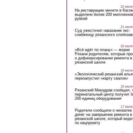
22 июля
На реставрацию мечети в Каси
выделено более 200 миллионов
рублей
21 июля
Суд ужесточил наказание экс-
снабженцу рязанского хлебоза
20 июля
«Всё идёт по плану» — мэрия
Рязани родителям, которые пр
о дофинансировании ремонта в
рязанской школе
19 июля
«Экологический рязанский алья
перезапустил «карту свалок»
18 июля
Рязанский Минздрав сообщил, 
перинатальный центр получит 
200 единиц оборудования
17 июля
Родители сообщили о нехватке
денег на завершение ремонта в
рязанской школе, который веде
по нацпроекту