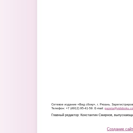
Сетевое издание «Вид сбоку», г. Рязань. Зарегистрир
Телефон: +7 (4912) 95-41-59. E-mail:
gazeta@vidsboku.c
Главный редактор: Константин Смирнов, выпускающи
Создание сай