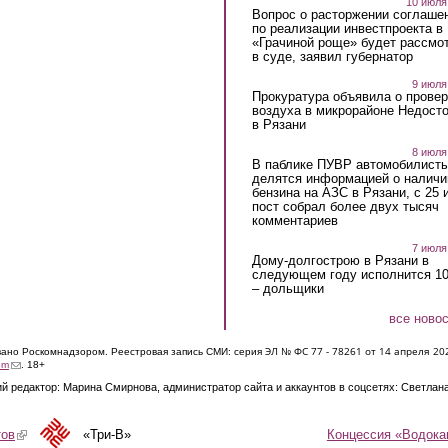
10 июля
Вопрос о расторжении соглаше
по реализации инвестпроекта в
«Грачиной роще» будет рассмо
в суде, заявил губернатор
9 июля
Прокуратура объявила о провер
воздуха в микрорайоне Недост
в Рязани
8 июля
В паблике ПУВР автомобилист
делятся информацией о наличи
бензина на АЗС в Рязани, с 25 
пост собрал более двух тысяч
комментариев
7 июля
Дому-долгострою в Рязани в
следующем году исполнится 10
– дольщики
все ново
ЭЛ № ФС 77 - 7826
1 от 14 апреля 20
овано Роскомнадзором. Реестровая запись СМИ: серия
(link sends e-mail)
om
. 18+
й редактор: Марина Смирнова, администратор сайта и аккаунтов в соцсетях: Светлан
Концессия «Водока
тов
(link is external)
«Три-В»