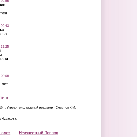
 20:55
ния
трен
 20:43
ке
оево
 23:25
ы
и
июня
 20:08
 лет
сти
20 г.
Учредитель, главный редактор - Смирнов К.М.
а Чудакова.
нала»
Неизвестный Павлов