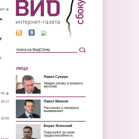
тьи
ть
у
.
лица
Павел Супрун
Увидел логику в вопросе
жителей
сти
Павел Малков
 18:17
Рассказал о «вопросе
выживания»
 18:59
Борис Ясинский
Поручился за свою
трудоспособность