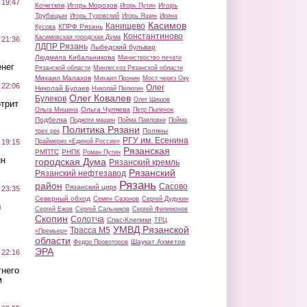
 19:47
Кочетков
Игорь Морозов
Игорь
Игорь Путин
Трубицын
Игорь Туровский
Игорь Яшин
Ирина
Касимов
Канищево
КПРФ Рязань
Кусова
Константиново
Касимовская городская Дума
 21:36
ЛДПР Рязань
Лыбедский бульвар
Людмила Кибальникова
Министерство печати
нег
Рязанской области
Минлесхоз Рязанской области
Михаил Малахов
Михаил Пронин
Мост через Оку
 22:06
Олег
Николай Булаев
Николай Пилюгин
Олег Ковалев
Булеков
Олег Шишов
трит
Ольга Чуляева
Ольга Мишина
Петр Пыленок
Подбелка
Поджоги машин
Пойма Павловки
Пойма
Политика Рязани
Поляны
трех рек
РГУ им. Есенина
Праймериз «Единой России»
 19:15
Рязанская
РМПТС
РНПК
Роман Путин
ин
городская Дума
Рязанский кремль
Рязанский
Рязанский нефтезавод
Рязань
район
Сасово
Рязанский цирк
 23:35
Северный обход
Семен Сазонов
Сергей Дудукин
ы
Сергей Ежов
Сергей Сальников
Сергей Филимонов
Скопин
Солотча
Спас-Клепики
ТРЦ
УМВД Рязанской
Трасса М5
«Премьер»
области
Шаукат Ахметов
Федор Провоторов
ЭРА
 22:16
тнего
м