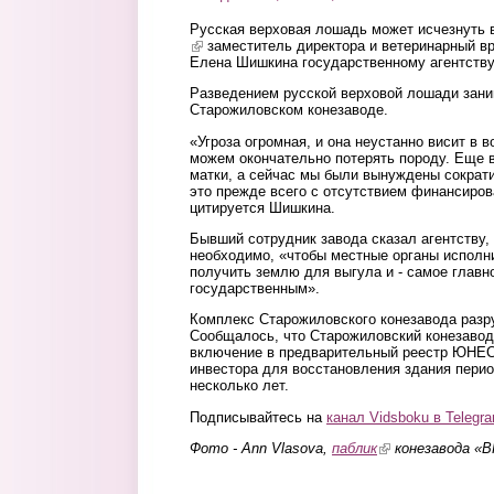
Русская верховая лошадь может исчезнуть в
(link is external)
заместитель директора и ветеринарный в
Елена Шишкина государственному агентств
Разведением русской верховой лошади зани
Старожиловском конезаводе.
«Угроза огромная, и она неустанно висит в 
можем окончательно потерять породу. Еще в
матки, а сейчас мы были вынуждены сократи
это прежде всего с отсутствием финансиров
цитируется Шишкина.
Бывший сотрудник завода сказал агентству,
необходимо, «чтобы местные органы исполн
получить землю для выгула и - самое главно
государственным».
Комплекс Старожиловского конезавода разр
Сообщалось, что Старожиловский конезавод
включение в предварительный реестр ЮНЕС
инвестора для восстановления здания пери
несколько лет.
Подписывайтесь на
канал Vidsboku в Telegr
Фото - Ann Vlasova,
паблик
(link is external)
конезавода «