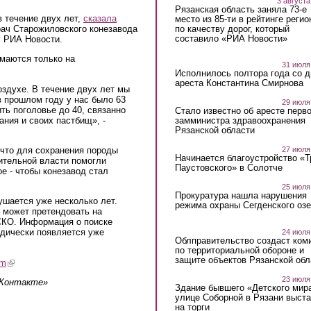
3 августа
Рязанская область заняла 73-е
 течение двух лет,
сказала
место из 85-ти в рейтинге регио
по качеству дорог, который
рач Старожиловского конезавода
составило «РИА Новости»
у РИА Новости.
маются только на
31 июля
Исполнилось полтора года со д
ареста Константина Смирнова
воздухе. В течение двух лет мы
 прошлом году у нас было 63
29 июля
ть поголовье до 40, связанно
Стало известно об аресте перво
ания и своих пастбищ», -
замминистра здравоохранения
Рязанской области
 что для сохранения породы
27 июля
Начинается благоустройство «
ительной власти помогли
Паустовского» в Солотче
е - чтобы конезавод стал
25 июля
Прокуратура нашла нарушения
ушается уже несколько лет.
режима охраны Сегденского озе
 может претендовать на
КО. Информация о поиске
одически появляется уже
24 июля
Облправительство создаст ком
по территориальной обороне и
защите объектов Рязанской обл
am
(link is external)
23 июля
ВКонтакте»
Здание бывшего «Детского мир
улице Соборной в Рязани выст
на торги