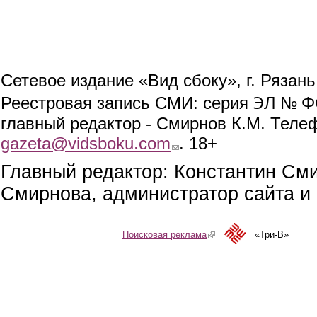
Сетевое издание «Вид сбоку», г. Рязан
ЭЛ № ФС
Реестровая запись СМИ: серия
главный редактор - Смирнов К.М. Телефо
gazeta@vidsboku.com
(link sends e-mail)
. 18+
Главный редактор: Константин См
Смирнова, администратор сайта и 
Поисковая реклама
(link is external)
«Три-В»