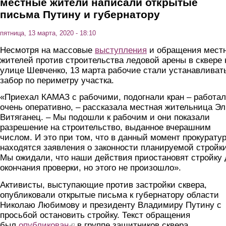
местные жители написали открытые
письма Путину и губернатору
пятница, 13 марта, 2020 - 18:10
Несмотря на массовые
выступления
и обращения мест
жителей против строительства ледовой арены в сквере 
улице Шевченко, 13 марта рабочие стали устанавливат
забор по периметру участка.
«Приехал КАМАЗ с рабочими, подогнали кран – работа
очень оперативно, – рассказала местная жительница Э
Витяганец. – Мы подошли к рабочим и они показали
разрешение на строительство, выданное вчерашним
числом. И это при том, что в данный момент прокурату
находятся заявления о законности планируемой стройки
Мы ожидали, что наши действия приостановят стройку 
окончания проверки, но этого не произошло».
Активисты, выступающие против застройки сквера,
опубликовали открытые письма к губернатору области
Николаю Любимову и президенту Владимиру Путину с
просьбой остановить стройку. Текст обращения
был
опубликован
(link is external)
в группе защитников сквера