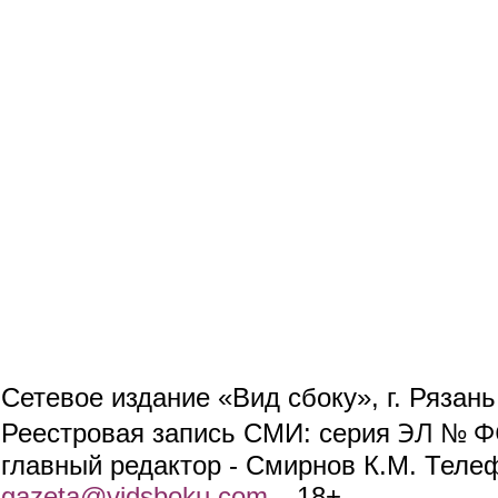
Сетевое издание «Вид сбоку», г. Рязан
ЭЛ № ФС
Реестровая запись СМИ: серия
главный редактор - Смирнов К.М. Телефо
gazeta@vidsboku.com
(link sends e-mail)
. 18+