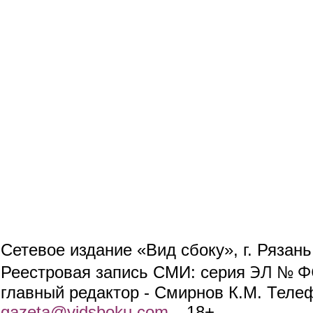
Сетевое издание «Вид сбоку», г. Рязан
ЭЛ № ФС
Реестровая запись СМИ: серия
главный редактор - Смирнов К.М. Телефо
gazeta@vidsboku.com
(link sends e-mail)
. 18+