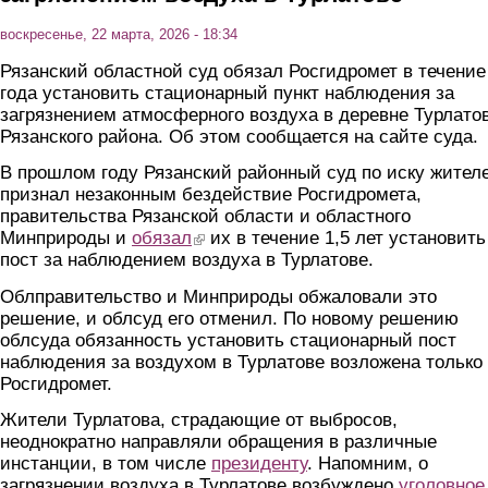
воскресенье, 22 марта, 2026 - 18:34
Рязанский областной суд обязал Росгидромет в течение
года установить стационарный пункт наблюдения за
загрязнением атмосферного воздуха в деревне Турлато
Рязанского района. Об этом сообщается на сайте суда.
В прошлом году Рязанский районный суд по иску жител
признал незаконным бездействие Росгидромета,
правительства Рязанской области и областного
Минприроды и
обязал
(link is external)
их в течение 1,5 лет установить
пост за наблюдением воздуха в Турлатове.
Облправительство и Минприроды обжаловали это
решение, и облсуд его отменил. По новому решению
облсуда обязанность установить стационарный пост
наблюдения за воздухом в Турлатове возложена только
Росгидромет.
Жители Турлатова, страдающие от выбросов,
неоднократно направляли обращения в различные
инстанции, в том числе
президенту
. Напомним, о
загрязнении воздуха в Турлатове возбуждено
уголовное