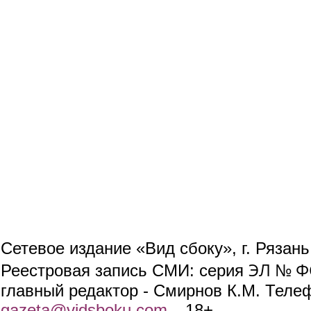
Сетевое издание «Вид сбоку», г. Рязан
ЭЛ № ФС
Реестровая запись СМИ: серия
главный редактор - Смирнов К.М. Телефо
gazeta@vidsboku.com
(link sends e-mail)
. 18+