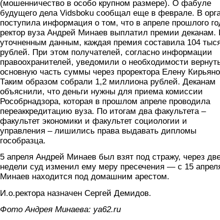
(мошенничество в особо крупном размере). О фабуле
будущего дела Vidsboku сообщал еще в феврале. В орг
поступила информация о том, что в апреле прошлого го
ректор вуза Андрей Минаев выплатил премии деканам.
уточненным данным, каждая премия составила 104 тыс
рублей. При этом получателей, согласно информации
правоохранителей, уведомили о необходимости вернут
основную часть суммы через проректора Елену Кирьяно
Таким образом собрали 1,2 миллиона рублей. Деканам
объяснили, что деньги нужны для приема комиссии
Рособрнадзора, которая в прошлом апреле проводила
переаккредитацию вуза. По итогам два факультета –
факультет экономики и факультет социологии и
управления – лишились права выдавать дипломы
гособразца.
5 апреля Андрей Минаев был взят под стражу, через дв
недели суд изменил ему меру пресечения — с 15 апрел
Минаев находится под домашним арестом.
И.о.ректора назначен Сергей Демидов.
Фото Андрея Минаева: ya62.ru