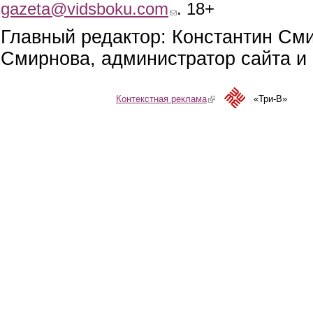
gazeta@vidsboku.com
(link sends e-mail)
. 18+
Главный редактор: Константин См
Смирнова, администратор сайта и 
Контекстная реклама
(link is external)
«Три-В»