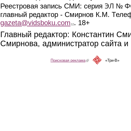
ЭЛ № ФС
Реестровая запись СМИ: серия
главный редактор - Смирнов К.М. Телефо
gazeta@vidsboku.com
(link sends e-mail)
. 18+
Главный редактор: Константин См
Смирнова, администратор сайта и 
Поисковая реклама
(link is external)
«Три-В»