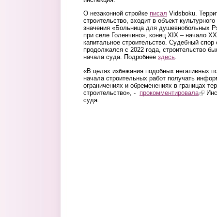
О незаконной стройке
писал
Vidsboku. Терри
строительство, входит в объект культурного
значения «Больница для душевнобольных Ря
при селе Голенчино», конец XIX – начало X
капитальное строительство. Судебный спор 
продолжался с 2022 года, строительство бы
начала суда. Подробнее
здесь
.
«В целях избежания подобных негативных п
начала строительных работ получать инфо
ограничениях и обременениях в границах тер
строительство», -
прокомментировала
(link i
Инс
суда.