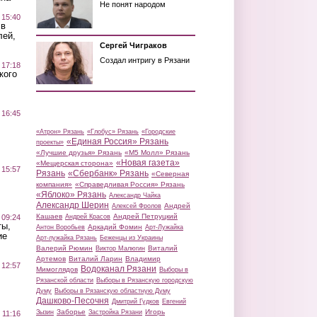
Не понят народом
 15:40
 в
лей,
Сергей Чиграков
Создал интригу в Рязани
 17:18
кого
 16:45
«Атрон» Рязань
«Глобус» Рязань
«Городские
«Единая Россия» Рязань
проекты»
«Лучшие друзья» Рязань
«М5 Молл» Рязань
«Новая газета»
«Мещерская сторона»
 15:57
Рязань
«Сбербанк» Рязань
«Северная
компания»
«Справедливая Россия» Рязань
«Яблоко» Рязань
Александр Чайка
Александр Шерин
Андрей
Алексей Фролов
Кашаев
Андрей Петруцкий
 09:24
Андрей Красов
ты,
Аркадий Фомин
Антон Воробьев
Арт-Лужайка
ие
Арт-лужайка Рязань
Беженцы из Украины
Валерий Рюмин
Виталий
Виктор Малюгин
Артемов
Виталий Ларин
Владимир
 12:57
Водоканал Рязани
Мимоглядов
Выборы в
Рязанской области
Выборы в Рязанскую городскую
Думу
Выборы в Рязанскую областную Думу
Дашково-Песочня
Дмитрий Гудков
Евгений
Заборье
Игорь
Зызин
Застройка Рязани
 11:16