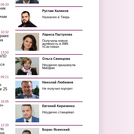
 09:33
ник
Рустам Халиков
ичии
Назначен в Тверь
 10:32
Лариса Пастухова
краже
на
Получила новую
должность в АФК
«Система»
 13:50
OVID
Ольга Свинцова
тся
Неудачно крышанула
Минфин
 09:21
Николай Любимов
я
е 25
Не получил портрет
 16:05
е»
Евгений Кириченко
Неудачно станцевал
 12:29
по
Борис Ясинский
ина