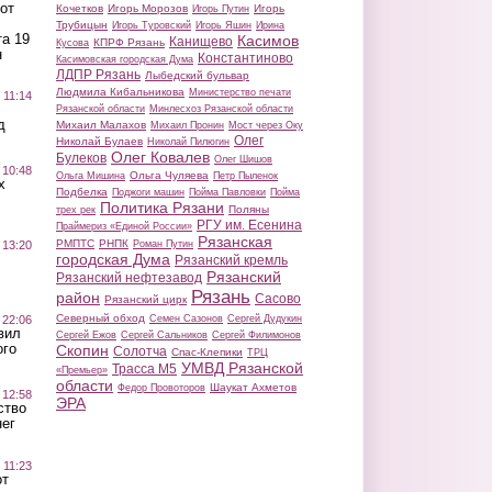
от
Кочетков
Игорь Морозов
Игорь
Игорь Путин
Трубицын
Игорь Туровский
Игорь Яшин
Ирина
а 19
Касимов
Канищево
КПРФ Рязань
Кусова
н
Константиново
Касимовская городская Дума
ЛДПР Рязань
Лыбедский бульвар
Людмила Кибальникова
Министерство печати
 11:14
Рязанской области
Минлесхоз Рязанской области
д
Михаил Малахов
Михаил Пронин
Мост через Оку
Олег
Николай Булаев
Николай Пилюгин
Олег Ковалев
Булеков
Олег Шишов
 10:48
Ольга Чуляева
Ольга Мишина
Петр Пыленок
х
Подбелка
Поджоги машин
Пойма Павловки
Пойма
Политика Рязани
Поляны
трех рек
РГУ им. Есенина
Праймериз «Единой России»
Рязанская
РМПТС
РНПК
Роман Путин
 13:20
городская Дума
Рязанский кремль
Рязанский
Рязанский нефтезавод
Рязань
район
Сасово
Рязанский цирк
Северный обход
Семен Сазонов
Сергей Дудукин
 22:06
вил
Сергей Ежов
Сергей Сальников
Сергей Филимонов
ого
Скопин
Солотча
Спас-Клепики
ТРЦ
УМВД Рязанской
Трасса М5
«Премьер»
области
Шаукат Ахметов
Федор Провоторов
 12:58
ЭРА
ство
ег
 11:23
от