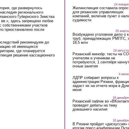
24 января
Жилинспекция составила опрос
тория, где развернулось
для рязанских управляющих
 наследия регионального
компаний, включив пункт о нал
занского Губернского Земства
судимости
X вв.», здесь запрещено любое
с собственниками участков
ло приостановлено после
25 марта
Возбуждено уголовное дело о 
труб, принадлежащих РМПТС, 
оследствий рекомендуем до
18,5 млн
рмацию об имеющихся
ритории, где планируется
19 августа
Рязанский минобр: тесты на C
s external)
пекция решение кассационного
учителям и ученикам не
потребуются, 1 сентября начну
очные занятия
4 июня
ЛДПР собирает вопросы к
администрации Рязани, фракци
задаст их на отчете мэра в Дум
июня
18 декабря
Рязанский паблик во «ВКонтакт
проведет дебаты на тему
домашнего насилия
18 декабря
В Рязани пройдет «дискуссия» 
итогам пресс-конференции Пут