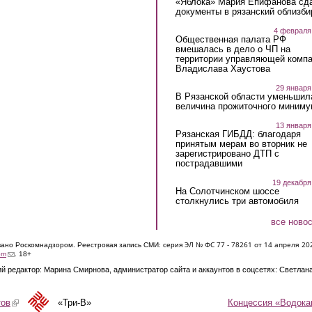
«Яблока» Мария Епифанова сд
документы в рязанский облизби
4 февраля
Общественная палата РФ
вмешалась в дело о ЧП на
территории управляющей комп
Владислава Хаустова
29 января
В Рязанской области уменьшил
величина прожиточного миниму
13 января
Рязанская ГИБДД: благодаря
принятым мерам во вторник не
зарегистрировано ДТП с
пострадавшими
19 декабря
На Солотчинском шоссе
столкнулись три автомобиля
все ново
ЭЛ № ФС 77 - 7826
1 от 14 апреля 20
овано Роскомнадзором. Реестровая запись СМИ: серия
(link sends e-mail)
om
. 18+
й редактор: Марина Смирнова, администратор сайта и аккаунтов в соцсетях: Светлан
Концессия «Водока
тов
(link is external)
«Три-В»