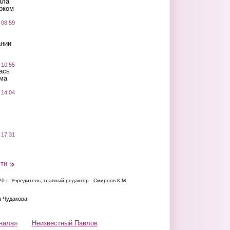
ала
рком
 08:59
ании
 10:55
ась
ма
 14:04
 17:31
сти
20 г.
Учредитель, главный редактор - Смирнов К.М.
а Чудакова.
нала»
Неизвестный Павлов