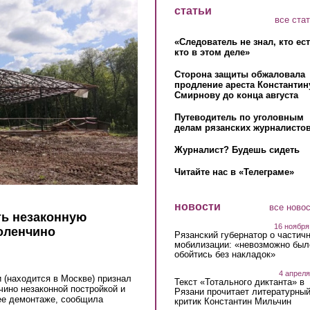
статьи
все ста
«Следователь не знал, кто ес
кто в этом деле»
Сторона защиты обжаловала
продление ареста Константин
Смирнову до конца августа
Путеводитель по уголовным
делам рязанских журналистов
Журналист? Будешь сидеть
Читайте нас в «Телеграме»
новости
все ново
ть незаконную
16 ноября
Голенчино
Рязанский губернатор о частич
мобилизации: «невозможно был
обойтись без накладок»
4 апреля
 (находится в Москве) признал
Текст «Тотального диктанта» в
чино незаконной постройкой и
Рязани прочитает литературны
ее демонтаже, сообщила
критик Константин Мильчин