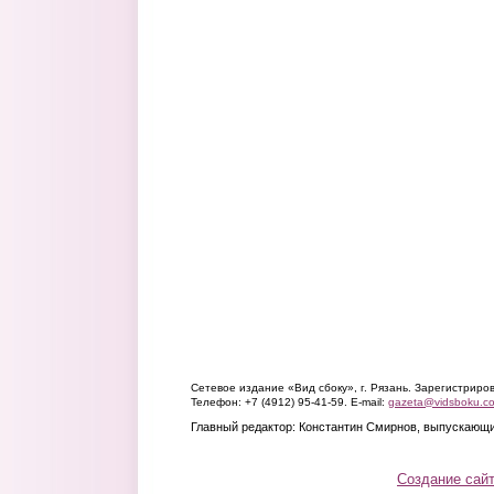
Сетевое издание «Вид сбоку», г. Рязань. Зарегистрир
Телефон: +7 (4912) 95-41-59. E-mail:
gazeta@vidsboku.c
Главный редактор: Константин Смирнов, выпускающи
Создание сай