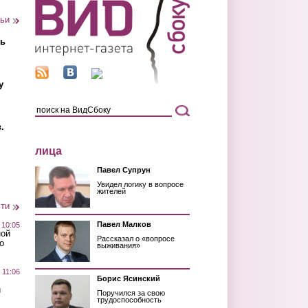
тьи
ть
у
.
лица
Павел Супрун
Увидел логику в вопросе
жителей
сти
Павел Малков
 10:05
ной
Рассказал о «вопросе
о
выживания»
 11:06
Борис Ясинский
й
Поручился за свою
трудоспособность