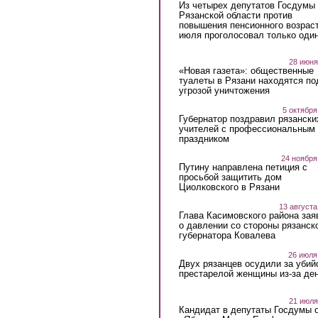
Из четырех депутатов Госдумы 
Рязанской области против
повышения пенсионного возраст
июля проголосовал только оди
28 июня
«Новая газета»: общественные
туалеты в Рязани находятся по
угрозой уничтожения
5 октября
Губернатор поздравил рязански
учителей с профессиональным
праздником
24 ноября
Путину направлена петиция с
просьбой защитить дом
Циолковского в Рязани
13 августа
Глава Касимовского района зая
о давлении со стороны рязанск
губернатора Ковалева
26 июля
Двух рязанцев осудили за убий
престарелой женщины из-за ден
21 июля
Кандидат в депутаты Госдумы 