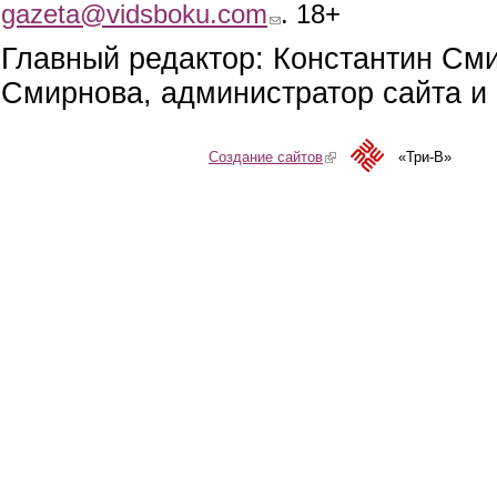
gazeta@vidsboku.com
(link sends e-mail)
. 18+
Главный редактор: Константин См
Смирнова, администратор сайта и 
Создание сайтов
(link is external)
«Три-В»