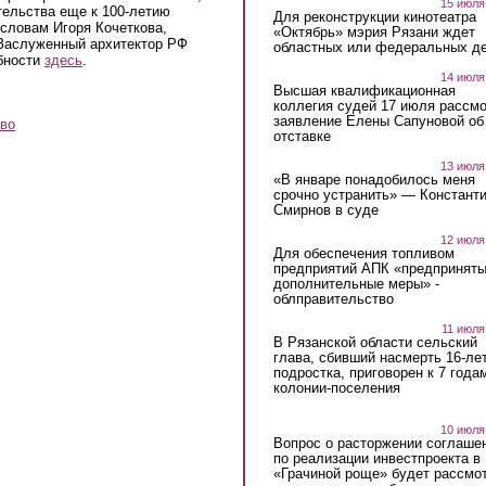
15 июля
тельства еще к 100-летию
Для реконструкции кинотеатра
словам Игоря Кочеткова,
«Октябрь» мэрия Рязани ждет
 Заслуженный архитектор РФ
областных или федеральных де
обности
здесь
.
14 июля
Высшая квалификационная
коллегия судей 17 июля рассмо
заявление Елены Сапуновой об
ово
отставке
13 июля
«В январе понадобилось меня
срочно устранить» — Констант
Смирнов в суде
12 июля
Для обеспечения топливом
предприятий АПК «предпринят
дополнительные меры» -
облправительство
11 июля
В Рязанской области сельский
глава, сбивший насмерть 16-ле
подростка, приговорен к 7 года
колонии-поселения
10 июля
Вопрос о расторжении соглаше
по реализации инвестпроекта в
«Грачиной роще» будет рассмо