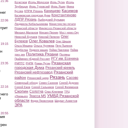
 21:36
Кочетков
Игорь Морозов
Игорь
Игорь Путин
Трубицын
Игорь Туровский
Игорь Яшин
Ирина
Касимов
Канищево
КПРФ Рязань
Кусова
нег
Константиново
Касимовская городская Дума
ЛДПР Рязань
Лыбедский бульвар
 22:06
Людмила Кибальникова
Министерство печати
трит
Рязанской области
Минлесхоз Рязанской области
Михаил Малахов
Михаил Пронин
Мост через Оку
Олег
Николай Булаев
Николай Пилюгин
Олег Ковалев
Булеков
Олег Шишов
 19:15
Ольга Чуляева
Ольга Мишина
Петр Пыленок
Подбелка
Поджоги машин
Пойма Павловки
Пойма
ин
Политика Рязани
Поляны
трех рек
РГУ им. Есенина
Праймериз «Единой России»
Рязанская
 23:35
РМПТС
РНПК
Роман Путин
городская Дума
Рязанский кремль
ы
Рязанский
Рязанский нефтезавод
Рязань
район
Сасово
Рязанский цирк
Северный обход
Семен Сазонов
Сергей Дудукин
 22:16
Сергей Ежов
Сергей Сальников
Сергей Филимонов
Скопин
Солотча
Спас-Клепики
ТРЦ
тнего
УМВД Рязанской
Трасса М5
«Премьер»
м
области
Шаукат Ахметов
Федор Провоторов
ЭРА
 20:55
ния
трен