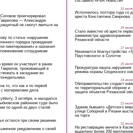
составило «РИА Новости»
31 июля
Исполнилось полтора года со д
 Соловов проигнорировал
ареста Константина Смирнова
 Гаврилова — Александра
одзащитный не смогут явиться на
29 июля
Стало известно об аресте перво
замминистра здравоохранения
лову по статье «нарушение
Рязанской области
вленного порядка проведения
или пикетирования» и назначил
27 июля
еповиновение сотрудникам
Начинается благоустройство «
Паустовского» в Солотче
 время он участвует в ранее
25 июля
Прокуратура нашла нарушения
р Гаврилов, проживающий в
режима охраны Сегденского озе
ствовать в заседании во
 понедельника.
24 июля
Облправительство создаст ком
а то, что как и по первой
по территориальной обороне и
 с материалами дела.
защите объектов Рязанской обл
убботу, 3 октября, и находился
Рыбновском районном суде было
23 июля
Здание бывшего «Детского мир
ие по одной из двух статей
улице Соборной в Рязани выст
на торги
ья остался при своем решении.
22 июля
На реставрацию мечети в Каси
сьменное уведомление о своей
выделено более 200 миллионов