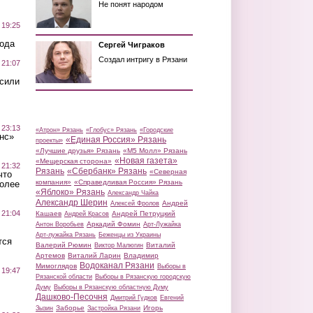
Не понят народом
 19:25
вода
Сергей Чиграков
Создал интригу в Рязани
 21:07
осили
 23:13
«Атрон» Рязань
«Глобус» Рязань
«Городские
нс»
«Единая Россия» Рязань
проекты»
«Лучшие друзья» Рязань
«М5 Молл» Рязань
«Новая газета»
«Мещерская сторона»
 21:32
Рязань
«Сбербанк» Рязань
«Северная
что
компания»
«Справедливая Россия» Рязань
более
«Яблоко» Рязань
Александр Чайка
Александр Шерин
Андрей
Алексей Фролов
 21:04
Кашаев
Андрей Петруцкий
Андрей Красов
Аркадий Фомин
Антон Воробьев
Арт-Лужайка
Арт-лужайка Рязань
Беженцы из Украины
тся
Валерий Рюмин
Виталий
Виктор Малюгин
Артемов
Виталий Ларин
Владимир
Водоканал Рязани
Мимоглядов
Выборы в
 19:47
Рязанской области
Выборы в Рязанскую городскую
Думу
Выборы в Рязанскую областную Думу
Дашково-Песочня
Дмитрий Гудков
Евгений
Заборье
Игорь
Зызин
Застройка Рязани