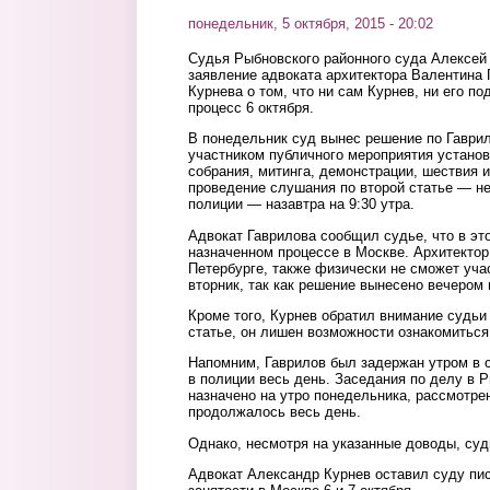
понедельник, 5 октября, 2015 - 20:02
Судья Рыбновского районного суда Алексей
заявление адвоката архитектора Валентина
Курнева о том, что ни сам Курнев, ни его п
процесс 6 октября.
В понедельник суд вынес решение по Гаври
участником публичного мероприятия устано
собрания, митинга, демонстрации, шествия 
проведение слушания по второй статье — н
полиции — назавтра на 9:30 утра.
Адвокат Гаврилова сообщил судье, что в это
назначенном процессе в Москве. Архитекто
Петербурге, также физически не сможет уча
вторник, так как решение вынесено вечером
Кроме того, Курнев обратил внимание судьи н
статье, он лишен возможности ознакомиться
Напомним, Гаврилов был задержан утром в с
в полиции весь день. Заседания по делу в 
назначено на утро понедельника, рассмотрен
продолжалось весь день.
Однако, несмотря на указанные доводы, суд
Адвокат Александр Курнев оставил суду пи