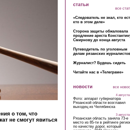
статьи
все ста
«Следователь не знал, кто ес
кто в этом деле»
Сторона защиты обжаловала
продление ареста Константин
Смирнову до конца августа
Путеводитель по уголовным
делам рязанских журналистов
Журналист? Будешь сидеть
Читайте нас в «Телеграме»
новости
все ново
4 августа
Фото: аппарат губернатора
Рязанской области возглавил
выходец из Челябинска
ния о том, что
3 августа
Рязанская область заняла 73-е
кат не смогут явиться
место из 85-ти в рейтинге регио
по качеству дорог, который