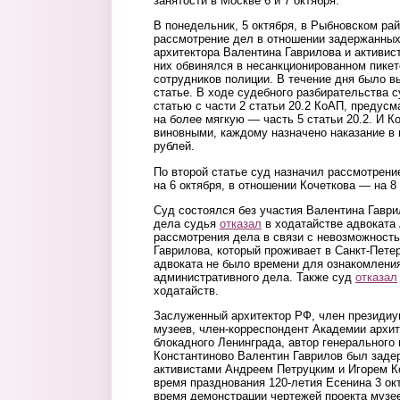
занятости в Москве 6 и 7 октября.
В понедельник, 5 октября, в Рыбновском ра
рассмотрение дел в отношении задержанных
архитектора Валентина Гаврилова и активис
них обвинялся в несанкционированном пикет
сотрудников полиции. В течение дня было в
статье. В ходе судебного разбирательства
статью с части 2 статьи 20.2 КоАП, предус
на более мягкую — часть 5 статьи 20.2. И К
виновными, каждому назначено наказание в 
рублей.
По второй статье суд назначил рассмотрени
на 6 октября, в отношении Кочеткова — на 8 
Суд состоялся без участия Валентина Гаври
дела судья
отказал
в ходатайстве адвоката
рассмотрения дела в связи с невозможность
Гаврилова, который проживает в Санкт-Петерб
адвоката не было времени для ознакомлени
административного дела. Также суд
отказал
ходатайств.
Заслуженный архитектор РФ, член президи
музеев, член-корреспондент Академии архит
блокадного Ленинграда, автор генерального
Константиново Валентин Гаврилов был заде
активистами Андреем Петруцким и Игорем К
время празднования 120-летия Есенина 3 ок
время демонстрации чертежей проекта музе