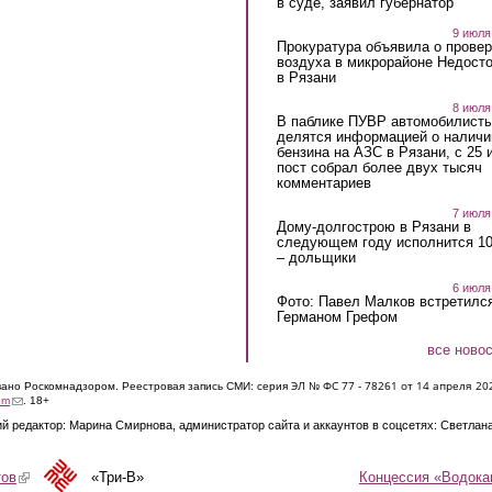
в суде, заявил губернатор
9 июля
Прокуратура объявила о провер
воздуха в микрорайоне Недост
в Рязани
8 июля
В паблике ПУВР автомобилист
делятся информацией о наличи
бензина на АЗС в Рязани, с 25 
пост собрал более двух тысяч
комментариев
7 июля
Дому-долгострою в Рязани в
следующем году исполнится 10
– дольщики
6 июля
Фото: Павел Малков встретился
Германом Грефом
все ново
ЭЛ № ФС 77 - 7826
1 от 14 апреля 20
овано Роскомнадзором. Реестровая запись СМИ: серия
(link sends e-mail)
om
. 18+
й редактор: Марина Смирнова, администратор сайта и аккаунтов в соцсетях: Светлан
Концессия «Водока
тов
(link is external)
«Три-В»