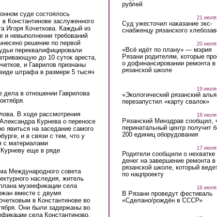
рублей
йонном суде состоялось
21 июля
 в Константинове заслуженного
Суд ужесточил наказание экс-
та Игоря Кочеткова. Каждый из
снабженцу рязанского хлебоза
е и невыполнении требований
ынесено решение по первой
20 июля
«Всё идёт по плану» — мэрия
 судьи переквалифицировали
Рязани родителям, которые пр
матривающую до 10 суток ареста,
о дофинансировании ремонта в
очетков, и Гаврилов признаны
рязанской школе
виде штрафа в размере 5 тысяч
19 июля
е дела в отношении Гаврилова
«Экологический рязанский алья
октября.
перезапустил «карту свалок»
лова. В ходе рассмотрения
18 июля
Рязанский Минздрав сообщил, 
 Александра Курнева о переносе
перинатальный центр получит 
ю явиться на заседание самого
200 единиц оборудования
урге, и в связи с тем, что у
я с материалами
17 июля
Курневу еще в ряде
Родители сообщили о нехватке
денег на завершение ремонта в
рязанской школе, который веде
ума Международного совета
по нацпроекту
ектурного наследия, житель
 плана музеефикации села
16 июля
ржан вместе с двумя
В Рязани проведут фестиваль
«Сделано/рождён в СССР»
очетковым в Константинове во
тября. Они были задержаны во
ефикации села Константиново,