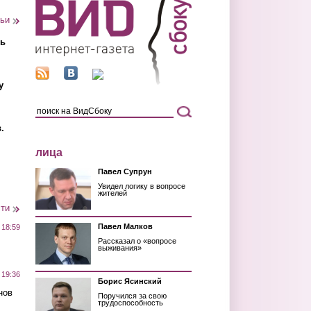
тьи
ть
у
.
лица
Павел Супрун
Увидел логику в вопросе
жителей
сти
Павел Малков
 18:59
Рассказал о «вопросе
выживания»
 19:36
Борис Ясинский
нов
Поручился за свою
трудоспособность