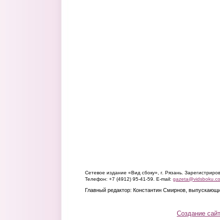
Сетевое издание «Вид сбоку», г. Рязань. Зарегистрир
Телефон: +7 (4912) 95-41-59. E-mail:
gazeta@vidsboku.c
Главный редактор: Константин Смирнов, выпускающи
Создание сай