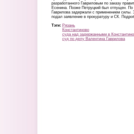
разработанного Гавриловым по заказу прави
Есенина. Позже Петруцкий был отпущен. По 
Гаврилова задержали с применением силы.
подал заявление в прокуратуру и СК. Подр
Тэги:
Рязань
Константиново
суда над задержанными в Константин
суд по делу Валентина Гаврилова