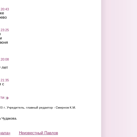
 20:43
ке
оево
 23:25
ы
и
июня
 20:08
 лет
 21:35
 с
сти
20 г.
Учредитель, главный редактор - Смирнов К.М.
а Чудакова.
нала»
Неизвестный Павлов