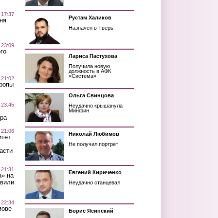
 17:37
Рустам Халиков
ня
Назначен в Тверь
 23:09
го
Лариса Пастухова
Получила новую
должность в АФК
«Система»
 21:02
Тропы
Ольга Свинцова
 23:45
Неудачно крышанула
Минфин
ра
 21:06
Николай Любимов
итет
Не получил портрет
асти
 21:31
Евгений Кириченко
а» на
авили
Неудачно станцевал
 22:34
мове
Борис Ясинский