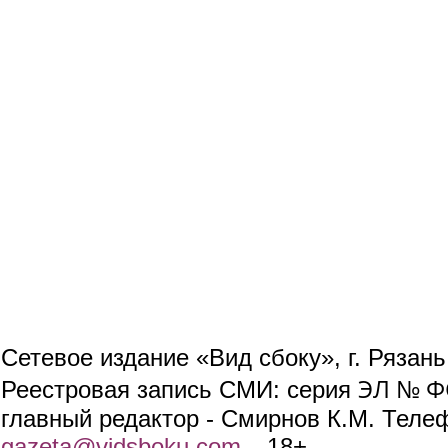
Сетевое издание «Вид сбоку», г. Рязан
ЭЛ № ФС
Реестровая запись СМИ: серия
главный редактор - Смирнов К.М. Телефо
gazeta@vidsboku.com
(link sends e-mail)
. 18+