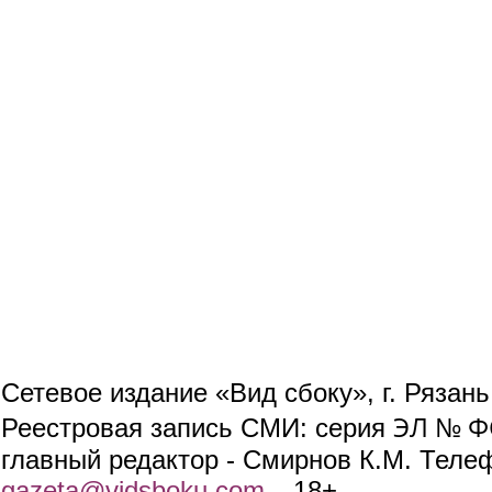
Сетевое издание «Вид сбоку», г. Рязан
ЭЛ № ФС
Реестровая запись СМИ: серия
главный редактор - Смирнов К.М. Телефо
gazeta@vidsboku.com
(link sends e-mail)
. 18+