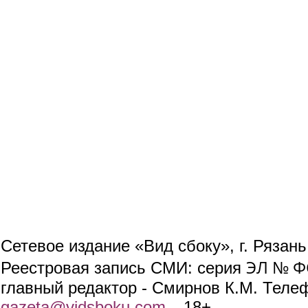
Сетевое издание «Вид сбоку», г. Рязан
ЭЛ № ФС
Реестровая запись СМИ: серия
главный редактор - Смирнов К.М. Телефо
gazeta@vidsboku.com
(link sends e-mail)
. 18+