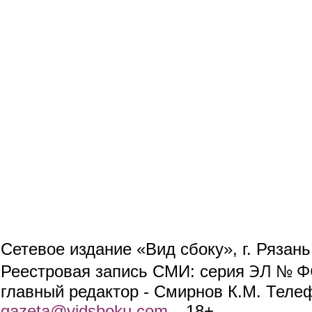
Сетевое издание «Вид сбоку», г. Рязан
ЭЛ № ФС
Реестровая запись СМИ: серия
главный редактор - Смирнов К.М. Телефо
gazeta@vidsboku.com
(link sends e-mail)
. 18+