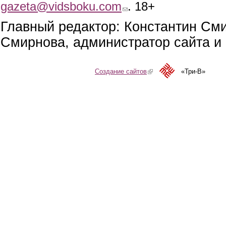
gazeta@vidsboku.com
(link sends e-mail)
. 18+
Главный редактор: Константин См
Смирнова, администратор сайта и 
Создание сайтов
(link is external)
«Три-В»