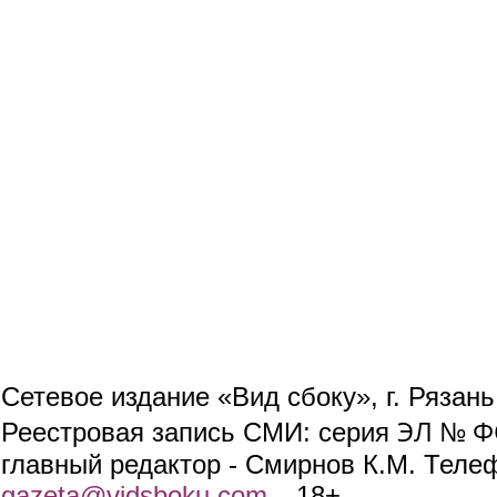
Сетевое издание «Вид сбоку», г. Рязан
ЭЛ № ФС
Реестровая запись СМИ: серия
главный редактор - Смирнов К.М. Телефо
gazeta@vidsboku.com
(link sends e-mail)
. 18+