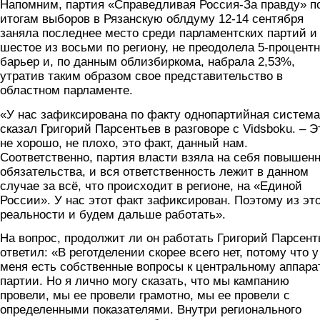
Напомним, партия «Справедливая Россия-За правду» п
итогам выборов в Рязанскую облдуму 12-14 сентября
заняла последнее место среди парламентских партий и
шестое из восьми по региону, не преодолела 5-процент
барьер и, по данным облизбиркома, набрала 2,53%,
утратив таким образом свое представительство в
областном парламенте.
«У нас зафиксирована по факту однопартийная система
сказал Григорий Парсентьев в разговоре с Vidsboku. – Э
не хорошо, не плохо, это факт, данный нам.
Соответственно, партия власти взяла на себя повышен
обязательства, и вся ответственность лежит в данном
случае за всё, что происходит в регионе, на «Единой
России». У нас этот факт зафиксирован. Поэтому из эт
реальности и будем дальше работать».
На вопрос, продолжит ли он работать Григорий Парсент
ответил: «В реготделении скорее всего нет, потому что у
меня есть собственные вопросы к центральному аппара
партии. Но я лично могу сказать, что мы кампанию
провели, мы ее провели грамотно, мы ее провели с
определенными показателями. Внутри регионального