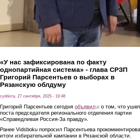
«У нас зафиксирована по факту
однопартийная система» - глава СРЗП
Григорий Парсентьев о выборах в
Рязанскую облдуму
суббота, 27 сентября, 2025 - 19:48
Григорий Парсентьев сегодня
объявил
(link is external)
о том, что ушел
поста председателя регионального отделения партии
«Справедливая Россия-За правду».
Ранее Vidsboku попросил Парсентьева прокомментиров
итоги избирательной кампании в Рязанской области.