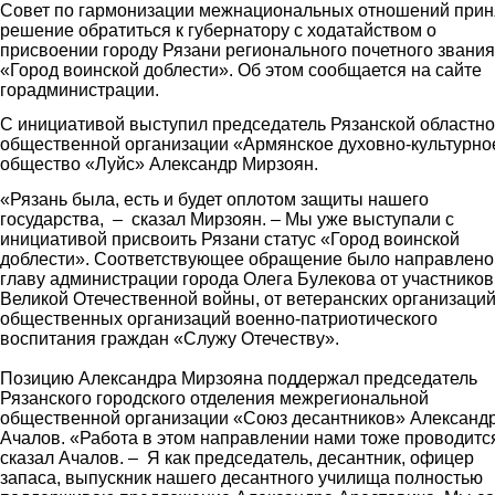
Совет по гармонизации межнациональных отношений прин
решение обратиться к губернатору с ходатайством о
присвоении городу Рязани регионального почетного звания
«Город воинской доблести». Об этом сообщается на сайте
горадминистрации.
С инициативой выступил председатель Рязанской областн
общественной организации «Армянское духовно-культурно
общество «Луйс» Александр Мирзоян.
«Рязань была, есть и будет оплотом защиты нашего
государства, – сказал Мирзоян. – Мы уже выступали с
инициативой присвоить Рязани статус «Город воинской
доблести». Соответствующее обращение было направлено
главу администрации города Олега Булекова от участников
Великой Отечественной войны, от ветеранских организаций
общественных организаций военно-патриотического
воспитания граждан «Служу Отечеству».
Позицию Александра Мирзояна поддержал председатель
Рязанского городского отделения межрегиональной
общественной организации «Союз десантников» Александ
Ачалов. «Работа в этом направлении нами тоже проводится
сказал Ачалов. – Я как председатель, десантник, офицер
запаса, выпускник нашего десантного училища полностью