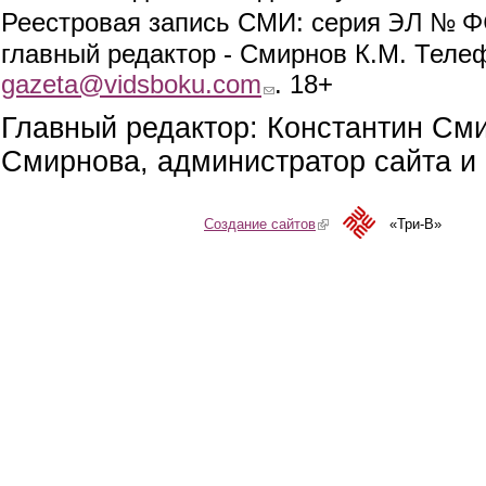
ЭЛ № ФС
Реестровая запись СМИ: серия
главный редактор - Смирнов К.М. Телефо
gazeta@vidsboku.com
(link sends e-mail)
. 18+
Главный редактор: Константин См
Смирнова, администратор сайта и 
Создание сайтов
(link is external)
«Три-В»