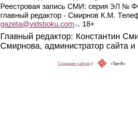
ЭЛ № ФС
Реестровая запись СМИ: серия
главный редактор - Смирнов К.М. Телефо
gazeta@vidsboku.com
(link sends e-mail)
. 18+
Главный редактор: Константин См
Смирнова, администратор сайта и 
Создание сайтов
(link is external)
«Три-В»