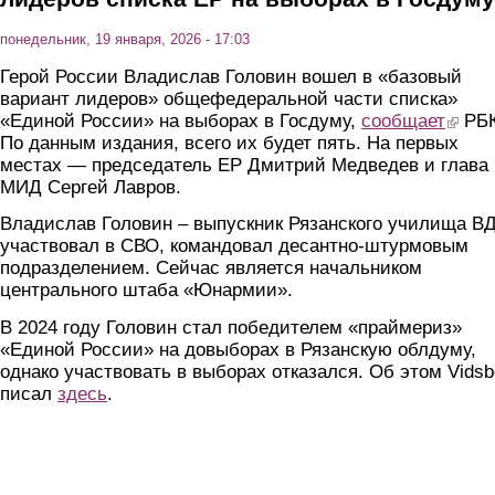
понедельник, 19 января, 2026 - 17:03
Герой России Владислав Головин вошел в «базовый
вариант лидеров» общефедеральной части списка»
«Единой России» на выборах в Госдуму,
сообщает
(link is
РБК
По данным издания, всего их будет пять. На первых
местах — председатель ЕР Дмитрий Медведев и глава
МИД Сергей Лавров.
Владислав Головин – выпускник Рязанского училища В
участвовал в СВО, командовал десантно-штурмовым
подразделением. Сейчас является начальником
центрального штаба «Юнармии».
В 2024 году Головин стал победителем «праймериз»
«Единой России» на довыборах в Рязанскую облдуму,
однако участвовать в выборах отказался. Об этом Vids
писал
здесь
.