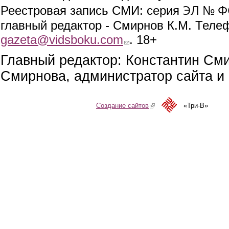
ЭЛ № ФС
Реестровая запись СМИ: серия
главный редактор - Смирнов К.М. Телефо
gazeta@vidsboku.com
(link sends e-mail)
. 18+
Главный редактор: Константин См
Смирнова, администратор сайта и 
Создание сайтов
(link is external)
«Три-В»